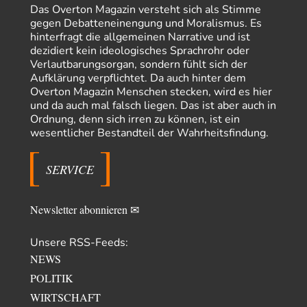
"Art. 20,1 GG: „Die Bundesrepublik Deutschland ist ein demokratischer
Das Overton Magazin versteht sich als Stimme
und sozialer Bundesstaat.“ Art. 14,2 GG:…
gegen Debatteneinengung und Moralismus. Es
hinterfragt die allgemeinen Narrative und ist
Zack15
vor 17 Stunden zu:
dezidiert kein ideologisches Sprachrohr oder
Die Westbank in New York
5
Verlautbarungsorgan, sondern fühlt sich der
Noch so einer, der viel schwatzt, wenn der Tag lang ist. Etwa die Frage
Aufklärung verpflichtet. Da auch hinter dem
nach…
Overton Magazin Menschen stecken, wird es hier
Rubis
vor 19 Stunden zu:
und da auch mal falsch liegen. Das ist aber auch in
Die von Selenskij angeordnete 40-Tage-Operation hat den
Ordnung, denn sich irren zu können, ist ein
65
Krieg weiter eskaliert
wesentlicher Bestandteil der Wahrheitsfindung.
Hallo venice im Link unten gibt es einen Screenshot vielleicht ist es der
Besagte.....
SERVICE
Peter Müller
vor 23 Stunden zu:
Der Krieg aus dem Baumarkt: Wie billige Drohnen die
1
Militärmacht verändern
Newsletter abonnieren ✉
Warum werden wichtigere Fragen nicht gestellt? Auch die KI könnte mir
nur sagen, was die…
Unsere RSS-Feeds:
Claire Grube
vor 23 Stunden zu:
NEWS
»Der freie Wille ist ein Mythos«
16
Rrrrrrichtig: Kritik am Chef und Du wirst exkludiert. Ein typischer
POLITIK
Schulterklopferblog. Wer wie Herr Erdmann…
WIRTSCHAFT