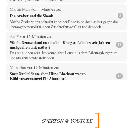
Martin Mair
vor 4 Minuten zu:
Die Araber und die Shoah
3
Moshe Zuckermann schreibt in seiner Rezension doch selbst gegen die
"homogen-monolithischen Zuschreibungen" an und dennoch…
AeaP
vor 15 Minuten zu:
Wacht Deutschland nun in dem Krieg auf, den es seit Jahren
68
maßgeblich unterstützt?
Das mag schon sein. Ich kenne aber Leute aus dem Bildungsbürgertum
und aus ihnen nahestehenden…
Yossarian
vor 19 Minuten zu:
Statt Dunkelflaute eher Hitze-Blackout wegen
47
Kühlwassermangel für Atomkraft
"Der Anstieg des Meeresspiegels wird für bestehende AKWs zudem
längst zum Problem." Nehmen wir mal…
Fahrradheinrich
vor 2 Stunden zu:
Russische Blockade des Schwarzen Meeres
35
Vielen Dank zunächst, Herr Silnizki, für den Text. Zitat: "Sollte der
Seeverkehr mit der Ukraine…
OVERTON @ YOUTUBE
Patient 0
vor 3 Stunden zu:
Helmut Schelsky – Der Mann, der den Marxismus überlebte
34