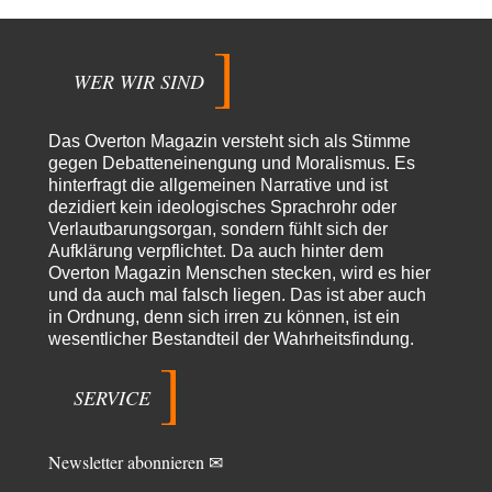
Urteil des Bundesverwaltungsgerichts zur ewigen
35
Geheimhaltung
Der Deep-State braucht Feinde wie ein Fisch das Wasser. Und nichts
erschafft bessere Feinde als…
WER WIR SIND
Ferdinand Wohlgewiehert
vor 16 Stunden zu:
Wie arm sind wir, Herr Schneider?
21
Das Overton Magazin versteht sich als Stimme
"Art. 20,1 GG: „Die Bundesrepublik Deutschland ist ein demokratischer
gegen Debatteneinengung und Moralismus. Es
und sozialer Bundesstaat.“ Art. 14,2 GG:…
hinterfragt die allgemeinen Narrative und ist
dezidiert kein ideologisches Sprachrohr oder
Zack15
vor 17 Stunden zu:
Verlautbarungsorgan, sondern fühlt sich der
Die Westbank in New York
5
Aufklärung verpflichtet. Da auch hinter dem
Noch so einer, der viel schwatzt, wenn der Tag lang ist. Etwa die Frage
nach…
Overton Magazin Menschen stecken, wird es hier
und da auch mal falsch liegen. Das ist aber auch
Rubis
vor 19 Stunden zu:
in Ordnung, denn sich irren zu können, ist ein
Die von Selenskij angeordnete 40-Tage-Operation hat den
wesentlicher Bestandteil der Wahrheitsfindung.
65
Krieg weiter eskaliert
Hallo venice im Link unten gibt es einen Screenshot vielleicht ist es der
Besagte.....
SERVICE
Peter Müller
vor 22 Stunden zu:
Der Krieg aus dem Baumarkt: Wie billige Drohnen die
1
Newsletter abonnieren ✉
Militärmacht verändern
Warum werden wichtigere Fragen nicht gestellt? Auch die KI könnte mir