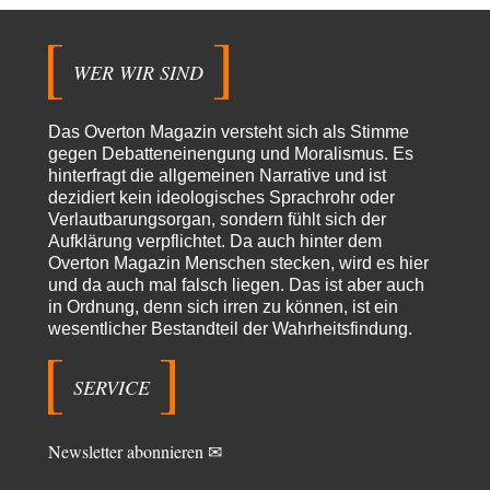
Statt Dunkelflaute eher Hitze-Blackout wegen
79
Kühlwassermangel für Atomkraft
Die Gezeiten werden deutlich höher? Kannst du mir dazu eine Quelle
nennen, die das erläutert?…
WER WIR SIND
KR
vor 6 Stunden zu:
Wien, die heißeste Stadt
43
Das Overton Magazin versteht sich als Stimme
Und Wassermangel gibt es in Wien NICHT!!! Wien hat nach wie vor
gegen Debatteneinengung und Moralismus. Es
genug ausgezeichnetes Wasser,…
hinterfragt die allgemeinen Narrative und ist
dezidiert kein ideologisches Sprachrohr oder
Michael
vor 14 Stunden zu:
Verlautbarungsorgan, sondern fühlt sich der
CSD-Anschlag: Amri 2.0?
16
Aufklärung verpflichtet. Da auch hinter dem
Der offensichtlichste Elefant im Raum, den keiner erwähnt: Alle
Eingänge zum Tiergarten waren gesperrt, Nur…
Overton Magazin Menschen stecken, wird es hier
und da auch mal falsch liegen. Das ist aber auch
Peter Zobel
vor 17 Stunden zu:
in Ordnung, denn sich irren zu können, ist ein
Absurde Debatte um Ceuta-„Invasion“ durch Marokko vertieft
wesentlicher Bestandteil der Wahrheitsfindung.
5
EU-Spaltung
Man braucht in Deutschland nur etwas halbwegs vernünftiges zuvsagen
und man landet suf der Zionisten-Abschussliste.
SERVICE
Thomas
vor 18 Stunden zu:
Die Westbank in New York
5
Newsletter abonnieren ✉
Danke, diese Verdrehung war mir auch gleich sauer aufgestoßen...... - die
"Taliban" hatten den Mohnanbau…