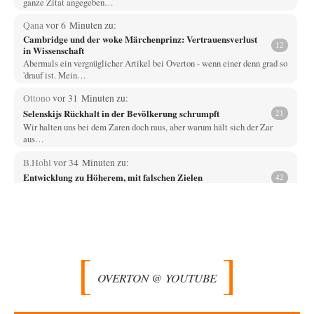
ganze Zitat angegeben…
Qana
vor 6 Minuten zu:
Cambridge und der woke Märchenprinz: Vertrauensverlust
12
in Wissenschaft
Abermals ein vergnüglicher Artikel bei Overton - wenn einer denn grad so
'drauf ist. Mein…
Ottono
vor 31 Minuten zu:
Selenskijs Rückhalt in der Bevölkerung schrumpft
21
Wir halten uns bei dem Zaren doch raus, aber warum hält sich der Zar
aus…
B.Hohl
vor 34 Minuten zu:
Entwicklung zu Höherem, mit falschen Zielen
42
otto motto schreibt : „Ich kann mir gut vorstellen, dass wir dann 8
Milliarden unterschiedlicher…
DIRTY OPERATING SYSTEM
vor 60 Minuten zu:
Die Macht der KI-Besitzer
18
@Theo Noestonto: Ich würde in der Tat nicht mehr ausschließen, dass
eine KI in der…
OVERTON @ YOUTUBE
BR
vor 1 Stunde zu:
Territoriale Neuordnung der Ukraine?
44