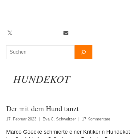
Zum
Inhalt
springen
Twitter
Facebook
YouTube
Telegram
Newsletter
Suchen
HUNDEKOT
Der mit dem Hund tanzt
17. Februar 2023
Eva C. Schweitzer
17 Kommentare
Marco Goecke schmierte einer Kritikerin Hundekot