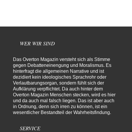
Jetzt versuchen "interessierte Kreise" Georg Restle fertigzumachen, der
in der Ceuta-Angelegenheit von einem "US-israelisch-marokkanischen
Bündnis"…
Frank Herbert
vor 15 Stunden zu:
Ein Bild der Friedensbewegung
15
Ich bin glücklich Deine Worte zu lesen! Ja,JA und noch einmal JAAA!
Neben Gandhi muss…
WER WIR SIND
Theo Noestonto
vor 16 Stunden zu:
Russische Blockade des Schwarzen Meeres
36
Das Overton Magazin versteht sich als Stimme
"Ohne tragfähige Argumentation wirds wohl eher nix mit dem
gegen Debatteneinengung und Moralismus. Es
„mainstraem näherbringen“…" Natürlich nicht! Da haben…
hinterfragt die allgemeinen Narrative und ist
dezidiert kein ideologisches Sprachrohr oder
Grottenolm
vor 17 Stunden zu:
Verlautbarungsorgan, sondern fühlt sich der
Die von Selenskij angeordnete 40-Tage-Operation hat den
67
Aufklärung verpflichtet. Da auch hinter dem
Krieg weiter eskaliert
Natürlich ist Russland scheinbar zögerlich, inkonsequent, reagiert immer
Overton Magazin Menschen stecken, wird es hier
nur . Aber es ist vielleicht, wie…
und da auch mal falsch liegen. Das ist aber auch
in Ordnung, denn sich irren zu können, ist ein
Patient 0
vor 22 Stunden zu:
wesentlicher Bestandteil der Wahrheitsfindung.
Helmut Schelsky – Der Mann, der den Marxismus überlebte
34
> Eine schwammige Kritik, die nicht an der Theorie nachweist, dass die
fehlerhaft oder unvollständig…
SERVICE