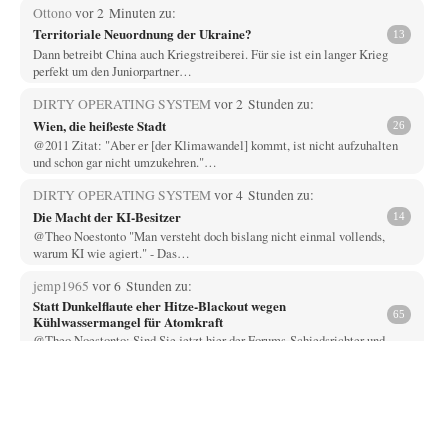
Ottono
vor 2 Minuten zu:
Territoriale Neuordnung der Ukraine?
13
Dann betreibt China auch Kriegstreiberei. Für sie ist ein langer Krieg
perfekt um den Juniorpartner…
DIRTY OPERATING SYSTEM
vor 2 Stunden zu:
Wien, die heißeste Stadt
26
@2011 Zitat: "Aber er [der Klimawandel] kommt, ist nicht aufzuhalten
und schon gar nicht umzukehren."…
DIRTY OPERATING SYSTEM
vor 4 Stunden zu:
Die Macht der KI-Besitzer
14
@Theo Noestonto "Man versteht doch bislang nicht einmal vollends,
warum KI wie agiert." - Das…
jemp1965
vor 6 Stunden zu:
Statt Dunkelflaute eher Hitze-Blackout wegen
65
Kühlwassermangel für Atomkraft
@Theo Noestonto: Sind Sie jetzt hier der Forums-Schiedsrichter und
entscheiden, was "faktenfrei" ist??
Muaheheehe
vor 9 Stunden zu:
CSD-Anschlag: Amri 2.0?
8
Auf sowas wie mit dem Perso kommen nur Deutsche Schreibtischtäter ...