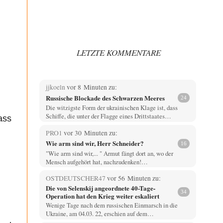
LETZTE KOMMENTARE
jjkoeln
vor 8 Minuten zu:
Russische Blockade des Schwarzen Meeres
24
Die witzigste Form der ukrainischen Klage ist, dass
Schiffe, die unter der Flagge eines Drittstaates…
ass
PRO1
vor 30 Minuten zu:
Wie arm sind wir, Herr Schneider?
16
"Wie arm sind wir,... " Armut fängt dort an, wo der
Mensch aufgehört hat, nachzudenken!…
OSTDEUTSCHER47
vor 56 Minuten zu:
Die von Selenskij angeordnete 40-Tage-
34
Operation hat den Krieg weiter eskaliert
Wenige Tage nach dem russischen Einmarsch in die
Ukraine, am 04.03. 22, erschien auf dem…