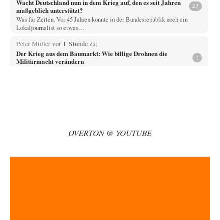
Wacht Deutschland nun in dem Krieg auf, den es seit Jahren
27
maßgeblich unterstützt?
Was für Zeiten. Vor 45 Jahren konnte in der Bundesrepublik noch ein
Lokaljournalist so etwas…
Peter Müller
vor 1 Stunde zu:
Der Krieg aus dem Baumarkt: Wie billige Drohnen die
1
Militärmacht verändern
Warum werden wichtigere Fragen nicht gestellt? Auch die KI könnte mir
nur sagen, was die…
Claire Grube
vor 1 Stunde zu:
»Der freie Wille ist ein Mythos«
62
Rrrrrrichtig: Kritik am Chef und Du wirst exkludiert. Ein typischer
Schulterklopferblog. Wer wie Herr Erdmann…
OVERTON @ YOUTUBE
PRO1
vor 1 Stunde zu:
Russische Blockade des Schwarzen Meeres
30
Wer sich die russische Wirtschaft näher betrachtet, hat dieser Konflikt,
Russland bestens stehen lassen. Für…
kwf
vor 1 Stunde zu:
Wie arm sind wir, Herr Schneider?
20
"Der Wertewesten hätte ihn verhindern können." Da liegen Sie falsch.
Und warum? Erstens, weil der…