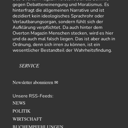
gegen Debatteneinengung und Moralismus. Es
emil
vor 8 Stunden zu:
hinterfragt die allgemeinen Narrative und ist
Absurde Debatte um Ceuta-„Invasion“ durch Marokko
dezidiert kein ideologisches Sprachrohr oder
29
vertieft EU-Spaltung
Verlautbarungsorgan, sondern fühlt sich der
China sagt jetzt auch etwas: Interessant ist vor allem die offizielle
Aufklärung verpflichtet. Da auch hinter dem
Anerkennung der USA, das…
Overton Magazin Menschen stecken, wird es hier
overton4cm
vor 16 Stunden zu:
und da auch mal falsch liegen. Das ist aber auch in
Morgen kommt der Russe, wir müssen alle sterben!
Ordnung, denn sich irren zu können, ist ein
34
Kurz gesagt: der Autor dieses Kommentars weiß es ganz genau. Er hat die
wesentlicher Bestandteil der Wahrheitsfindung.
Deutungshoheit. In…
Bernie
vor 18 Stunden zu:
SERVICE
Der Anschlag auf eine Lebenslüge
3
@Thomas Danke für den hilfreichen Hinweis ;-) Ob Hamed Abdel-Samad
seine Thesen von Ex-US-Präsident Bush…
Newsletter abonnieren ✉
Ute Plass
vor 20 Stunden zu:
Urteil des Bundesverwaltungsgerichts zur ewigen
Unsere RSS-Feeds:
34
Geheimhaltung
NEWS
Gaby Weber stellt fest : "So ist das in der Bundesrepublik: von
Transparenz, Rechtstaatlichkeit und…
POLITIK
WIRTSCHAFT
El-G
vor 20 Stunden zu:
US-Außenministerium: Kuba ist „weniger ein Nationalstaat
BUCHEMPFEHLUNGEN
32