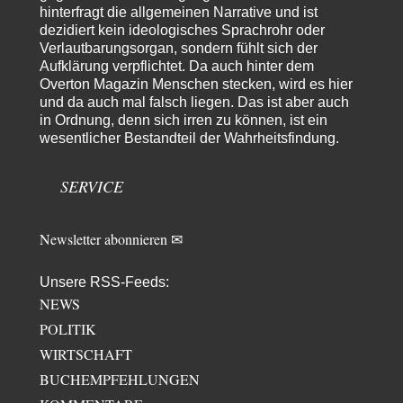
Kriegsende! Und es hätte auch keine…
hinterfragt die allgemeinen Narrative und ist
dezidiert kein ideologisches Sprachrohr oder
ratzefatz
vor 4 Stunden zu:
Verlautbarungsorgan, sondern fühlt sich der
Klimalüge und Klimadiktatur?
87
Aufklärung verpflichtet. Da auch hinter dem
Es gibt genau zwei Faktoren, die für unser Klima (eigentlich: die Klimata
Overton Magazin Menschen stecken, wird es hier
der verschiedenen Klimazonen)…
und da auch mal falsch liegen. Das ist aber auch
arth_
vor 6 Stunden zu:
in Ordnung, denn sich irren zu können, ist ein
Sollte Bundeswehrwerbung verboten werden?
wesentlicher Bestandteil der Wahrheitsfindung.
33
Nr. 6 halte ich für thematisch verfehlt. Unabhängig davon wie man zu
Saudibarbarien oder der…
SERVICE
W. Heines
vor 6 Stunden zu:
Junglöwen des Kalifats
3
Vielen Dank an die Autoren des Artikels dafür, daß sie die Situation einer
Newsletter abonnieren ✉
Ethnie beleuchten,…
Russischer Hacker
vor 12 Stunden zu:
Unsere RSS-Feeds:
Morgen kommt der Russe, wir müssen alle sterben!
NEWS
60
Das ist auch ein weit verbreitetes amerikanisches Märchen aus dem
POLITIK
kalten Krieg wie entscheidend doch…
WIRTSCHAFT
Zack15
vor 13 Stunden zu:
BUCHEMPFEHLUNGEN
Leihmutterschaft als Zweig des Transhumanismus
34
Spahn ist an seiner offensichtlichen kognitiven Dissonanz gescheitert,