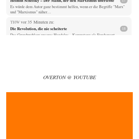
Helmut Schelsky – Der Mann, der den Marxismus überlebte
17
Es würde dem Autor ganz bestimmt helfen, wenn er die Begriffe "Marx"
und "Marxismus" näher…
THW
vor 35 Minuten zu:
Die Revolution, die nie scheiterte
18
Das Grundproblem unseres Handelns... Kompetenz als Fundament
gesellschaftlichen Wohlstands Ein Impulsvortrag Meine sehr geehrten
Damen…
EMMA
vor 49 Minuten zu:
Absurde Debatte um Ceuta-„Invasion“ durch Marokko
27
vertieft EU-Spaltung
Ja, ja, es ist Imperialismus einem Despoten mit imperialistischen
OVERTON @ YOUTUBE
Träumen von einem "Gross-Marokko" nicht auch…
Phineas
vor 1 Stunde zu:
»Der freie Wille ist ein Mythos«
69
Geh mal hier drauf. Das ist ein Beitrag, der ist zweieinhalb Jahre!! später
erschienen (08/2022).…
Schattenland
vor 1 Stunde zu:
Unkabarettistische Anstalten
1
Dem schließe ich mich 100 pro an - das deutsche politische Kabarett ist
tot (Lisa…