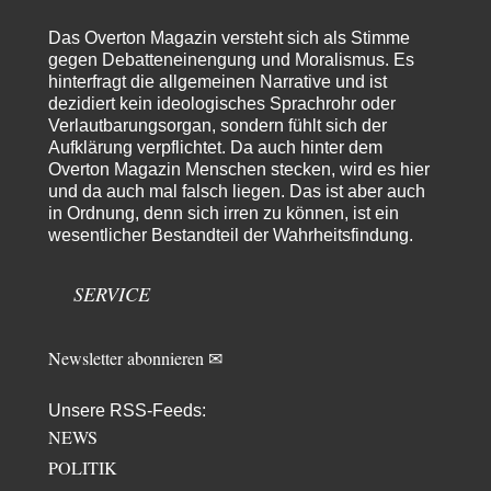
From Field to Glass – Bio hochprozentig
5
Das Overton Magazin versteht sich als Stimme
Jetzt gib hier mal nicht den Beckmesser. Die meinen das doch gar nicht
so -…
gegen Debatteneinengung und Moralismus. Es
hinterfragt die allgemeinen Narrative und ist
Frank Herbert
vor 6 Stunden zu:
dezidiert kein ideologisches Sprachrohr oder
Urteil des Bundesverwaltungsgerichts zur ewigen
Verlautbarungsorgan, sondern fühlt sich der
33
Geheimhaltung
Aufklärung verpflichtet. Da auch hinter dem
Es gab überhaupt KEINE Entnazifizierung der Deutschen Justiz nach
Overton Magazin Menschen stecken, wird es hier
Kriegsende! Und es hätte auch keine…
und da auch mal falsch liegen. Das ist aber auch
ratzefatz
vor 7 Stunden zu:
in Ordnung, denn sich irren zu können, ist ein
Klimalüge und Klimadiktatur?
wesentlicher Bestandteil der Wahrheitsfindung.
57
Es gibt genau zwei Faktoren, die für unser Klima (eigentlich: die Klimata
der verschiedenen Klimazonen)…
SERVICE
arth_
vor 8 Stunden zu:
Sollte Bundeswehrwerbung verboten werden?
33
Nr. 6 halte ich für thematisch verfehlt. Unabhängig davon wie man zu
Newsletter abonnieren ✉
Saudibarbarien oder der…
W. Heines
vor 9 Stunden zu:
Unsere RSS-Feeds:
Junglöwen des Kalifats
NEWS
3
Vielen Dank an die Autoren des Artikels dafür, daß sie die Situation einer
POLITIK
Ethnie beleuchten,…