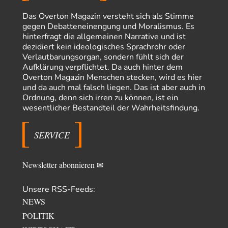
Absurde Debatte um Ceuta-„Invasion“ durch Marokko
5
vertieft EU-Spaltung
Das Overton Magazin versteht sich als Stimme
Man braucht in Deutschland nur etwas halbwegs vernünftiges zuvsagen
gegen Debatteneinengung und Moralismus. Es
und man landet suf der Zionisten-Abschussliste.
hinterfragt die allgemeinen Narrative und ist
dezidiert kein ideologisches Sprachrohr oder
Thomas
vor 16 Stunden zu:
Verlautbarungsorgan, sondern fühlt sich der
Die Westbank in New York
7
Aufklärung verpflichtet. Da auch hinter dem
Danke, diese Verdrehung war mir auch gleich sauer aufgestoßen...... - die
Overton Magazin Menschen stecken, wird es hier
"Taliban" hatten den Mohnanbau…
und da auch mal falsch liegen. Das ist aber auch in
Nordlicht
vor 18 Stunden zu:
Ordnung, denn sich irren zu können, ist ein
Wacht Deutschland nun in dem Krieg auf, den es seit Jahren
wesentlicher Bestandteil der Wahrheitsfindung.
61
maßgeblich unterstützt?
Fragen Sie doch mal Ronzheimer oder Kiesewetter, da besteht dann keine
Unklarheit mehr!!! Aber in…
SERVICE
Theo Noestonto
vor 1 Tag zu:
Die Macht der KI-Besitzer
17
Newsletter abonnieren ✉
@DIRTY OPERATING SYSTEM Ihre Argumentation teile ich, soweit
wir uns auf den aktuellen Moment beziehen.…
Unsere RSS-Feeds:
Routard
vor 1 Tag zu:
NEWS
Die Araber und die Shoah
7
Ich kenne das Buch von Gilbert Achcar, The Arabs and the Holocaust,
POLITIK
nicht. Auf Anhieb…