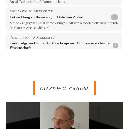
Rusal Teil einer Lieferkette, die beide…
Mischa
vor 20 Minuten zu:
Entwicklung zu Höherem, mit falschen Zielen
36
Meine - zugegeben saudumme - Frage? Wurden Kronen nicht längst durch
Implantate ersetzt, die viel,…
Patient 0
vor 43 Minuten zu:
Cambridge und der woke Märchenprinz: Vertrauensverlust in
2
Wissenschaft
> Cambridge wollte zu den Guten gehören Denke das ist auch der Ansatz
der Politiker,…
ratzefatz
vor 49 Minuten zu:
Aus einem Land vor unserer Zeit
65
ch fühle mich als Opfer einer Illusion, die in meiner Jugend in den 70er-
80er-Jahren in…
OVERTON @ YOUTUBE
Walter Nikolaus Gerhartz
vor 1 Stunde zu:
Selenskijs Rückhalt in der Bevölkerung schrumpft
12
Als noch Pressefreiheit herrschte : ARD-Tagesthemen 2015 über den
Ukraine-Konflikt Heute wollen wir mit unseren…
Yossarian
vor 2 Stunden zu:
Statt Dunkelflaute eher Hitze-Blackout wegen
79