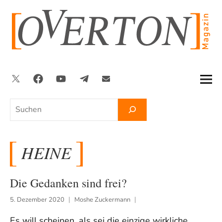
Zum
Inhalt
springen
Twitter
Facebook
YouTube
Telegram
Newsletter
Suchen
HEINE
Die Gedanken sind frei?
5. Dezember 2020
Moshe Zuckermann
Es will scheinen, als sei die einzige wirkliche