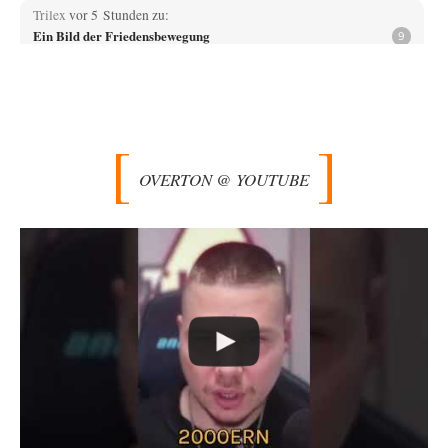
Trilex
vor 5 Stunden zu:
Ein Bild der Friedensbewegung
9
Die Gesellschaft ist wohl noch nicht zur Gänze kriegstauglich aber längst
nicht mehr friedensfähig. Innerer…
Vende
vor 8 Stunden zu:
Russische Blockade des Schwarzen Meeres
33
Hat Roskomnadzor neuerdings die Karten mit den russischen Raffinerien
im russischen Intranet gesperrt?
OVERTON @ YOUTUBE
Torsten
vor 8 Stunden zu:
Urteil des Bundesverwaltungsgerichts zur ewigen
35
Geheimhaltung
Der Deep-State braucht Feinde wie ein Fisch das Wasser. Und nichts
erschafft bessere Feinde als…
Ferdinand Wohlgewiehert
vor 8 Stunden zu:
Wie arm sind wir, Herr Schneider?
21
"Art. 20,1 GG: „Die Bundesrepublik Deutschland ist ein demokratischer
und sozialer Bundesstaat.“ Art. 14,2 GG:…
Zack15
vor 9 Stunden zu:
Die Westbank in New York
5
Noch so einer, der viel schwatzt, wenn der Tag lang ist. Etwa die Frage