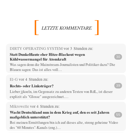
LETZTE KOMMENTARE
DIRTY OPERATING SYSTEM
vor 3 Stunden zu:
Statt Dunkelflaute eher Hitze-Blackout wegen
30
Kühlwassermangel für Atomkraft
Was sagen denn die Mainstream-Journalisten und Politiker dazu? Die
Blauen sagen: Das ist alles voll…
El-G
vor 4 Stunden zu:
Rechts- oder Linksträger?
39
Lieber jjkoeln, im Gegensatz zu anderen Texten von RdL, ist dieser
explizit als "Glosse" ausgezeichnet.…
Mikrowelle
vor 4 Stunden zu:
Wacht Deutschland nun in dem Krieg auf, den es seit Jahren
55
maßgeblich unterstützt?
Bei meinen Ermittlungen bin ich auf dieses alte, streng geheime Video
des "60 Minutes"-Kanals (eng.)…