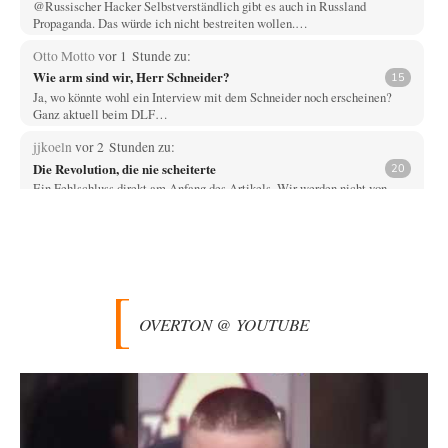
@Russischer Hacker Selbstverständlich gibt es auch in Russland
Propaganda. Das würde ich nicht bestreiten wollen.…
Otto Motto
vor 1 Stunde zu:
Wie arm sind wir, Herr Schneider?
15
Ja, wo könnte wohl ein Interview mit dem Schneider noch erscheinen?
Ganz aktuell beim DLF…
jjkoeln
vor 2 Stunden zu:
Die Revolution, die nie scheiterte
20
Ein Fehlschluss direkt am Anfang des Artikels. Wir werden nicht von
einem System gesteuert, sondern…
Mischa
vor 2 Stunden zu:
Russische Blockade des Schwarzen Meeres
21
Celler Loch, CSD-Anschlag, alles schon da für den 6.9. - jetzt fehlt
eigentlich nur nocjh…
OVERTON @ YOUTUBE
Kowolski
vor 2 Stunden zu:
Helmut Schelsky – Der Mann, der den Marxismus überlebte
26
Vor ca. 10 Jahren war ich einmal zum Tag der offenen Tür beim Institut
für…
Ute Plass
vor 2 Stunden zu:
Urteil des Bundesverwaltungsgerichts zur ewigen