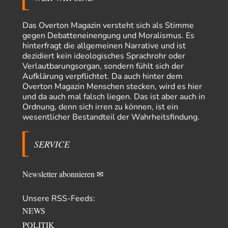
garno
vor 8 Stunden zu:
Absurde Debatte um Ceuta-„Invasion“ durch Marokko
28
vertieft EU-Spaltung
Das Overton Magazin versteht sich als Stimme
Gratuliere, du hast erkannt wer hier der Bösewicht ist. Dann kann es ja
gegen Debatteneinengung und Moralismus. Es
gar nicht…
hinterfragt die allgemeinen Narrative und ist
dezidiert kein ideologisches Sprachrohr oder
Schattenland
vor 9 Stunden zu:
Verlautbarungsorgan, sondern fühlt sich der
Unkabarettistische Anstalten
1
Aufklärung verpflichtet. Da auch hinter dem
Dem schließe ich mich 100 pro an - das deutsche politische Kabarett ist
Overton Magazin Menschen stecken, wird es hier
tot (Lisa…
und da auch mal falsch liegen. Das ist aber auch in
YaSa
vor 10 Stunden zu:
Ordnung, denn sich irren zu können, ist ein
Dissonanzen
1
wesentlicher Bestandteil der Wahrheitsfindung.
Kleine Korrektur: Anders als Moshe Zuckermann schildet gab es in den
1960er und 1970er Jahren…
SERVICE
Wolfgang Wirth
vor 10 Stunden zu:
Entkernen, Umfunktionieren und (feindlich) Übernehmen
48
@Froschhaut Vielen Dank für Ihre freundlichen Worte. Ich nehme an,
Newsletter abonnieren ✉
dass ich dass stellvertretend auch…
ratzefatz
vor 12 Stunden zu:
Unsere RSS-Feeds:
Klimalüge und Klimadiktatur?
38
NEWS
Es gibt genau zwei Faktoren, die für unser Klima (eigentlich: die Klimata
POLITIK
der verschiedenen Klimazonen)…