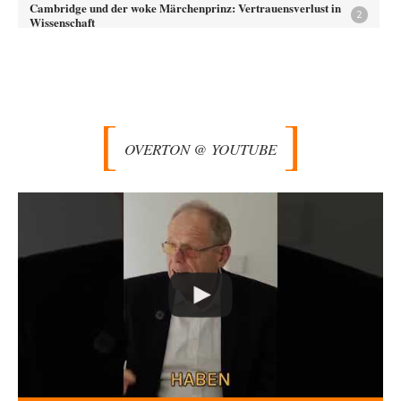
Cambridge und der woke Märchenprinz: Vertrauensverlust in
2
Wissenschaft
> Cambridge wollte zu den Guten gehören Denke das ist auch der Ansatz
der Politiker,…
ratzefatz
vor 50 Minuten zu:
Aus einem Land vor unserer Zeit
65
ch fühle mich als Opfer einer Illusion, die in meiner Jugend in den 70er-
80er-Jahren in…
OVERTON @ YOUTUBE
Walter Nikolaus Gerhartz
vor 1 Stunde zu:
Selenskijs Rückhalt in der Bevölkerung schrumpft
12
Als noch Pressefreiheit herrschte : ARD-Tagesthemen 2015 über den
Ukraine-Konflikt Heute wollen wir mit unseren…
Yossarian
vor 2 Stunden zu:
Statt Dunkelflaute eher Hitze-Blackout wegen
79
Kühlwassermangel für Atomkraft
Die Gezeiten werden deutlich höher? Kannst du mir dazu eine Quelle
nennen, die das erläutert?…
KR
vor 3 Stunden zu:
Wien, die heißeste Stadt
43
Und Wassermangel gibt es in Wien NICHT!!! Wien hat nach wie vor
genug ausgezeichnetes Wasser,…