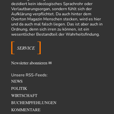
dezidiert kein ideologisches Sprachrohr oder
Sicher, das Innere bricht sich Bann. Gemeint ist damit stets eine
Interaktion. Wir waren zu…
Verlautbarungsorgan, sondern fühlt sich der
Aufklärung verpflichtet. Da auch hinter dem
sylvain
vor 2 Tagen zu:
Overton Magazin Menschen stecken, wird es hier
Rechts- oder Linksträger?
27
und da auch mal falsch liegen. Das ist aber auch in
Danke für den Link. Ich vertraue ja der Wissenschaft, wissen Sie? Und da
Ordnung, denn sich irren zu können, ist ein
ist es…
wesentlicher Bestandteil der Wahrheitsfindung.
Theo Noestonto
vor 2 Tagen zu:
Russische Blockade des Schwarzen Meeres
7
SERVICE
"Ohne tragfähige Argumentation wirds wohl eher nix mit dem
„mainstraem näherbringen“…" Natürlich nicht! Da haben…
Newsletter abonnieren ✉
Unsere RSS-Feeds:
NEWS
POLITIK
WIRTSCHAFT
BUCHEMPFEHLUNGEN
KOMMENTARE