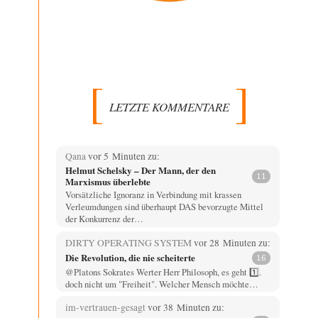
LETZTE KOMMENTARE
Qana
vor 5 Minuten zu:
Helmut Schelsky – Der Mann, der den
11
Marxismus überlebte
Vorsätzliche Ignoranz in Verbindung mit krassen
Verleumdungen sind überhaupt DAS bevorzugte Mittel
der Konkurrenz der…
DIRTY OPERATING SYSTEM
vor 28 Minuten zu:
Die Revolution, die nie scheiterte
16
@Platons Sokrates Werter Herr Philosoph, es geht 1️⃣.
doch nicht um "Freiheit". Welcher Mensch möchte…
im-vertrauen-gesagt
vor 38 Minuten zu: