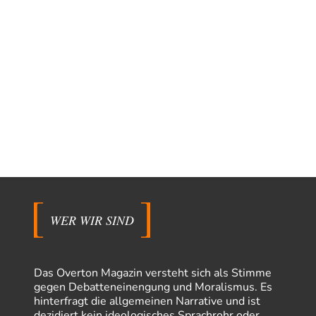
WER WIR SIND
Das Overton Magazin versteht sich als Stimme
gegen Debatteneinengung und Moralismus. Es
hinterfragt die allgemeinen Narrative und ist
dezidiert kein ideologisches Sprachrohr oder