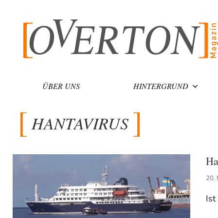
Zum
Inhalt
springen
ÜBER UNS
HINTERGRUND
HANTAVIRUS
Ha
20.
Ist