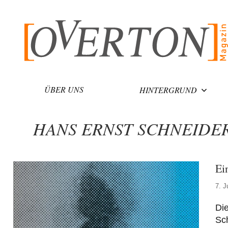
Zum
Inhalt
springen
ÜBER UNS
HINTERGRUND
HANS ERNST SCHNEIDE
Ei
7. J
Di
Sc