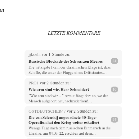
er
LETZTE KOMMENTARE
jjkoeln
vor 1 Stunde zu:
Russische Blockade des Schwarzen Meeres
24
Die witzigste Form der ukrainischen Klage ist, dass
Schiffe, die unter der Flagge eines Drittstaates…
PRO1
vor 2 Stunden zu:
Wie arm sind wir, Herr Schneider?
16
"Wie arm sind wir,... " Armut fängt dort an, wo der
Mensch aufgehört hat, nachzudenken!…
OSTDEUTSCHER47
vor 2 Stunden zu:
Die von Selenskij angeordnete 40-Tage-
34
Operation hat den Krieg weiter eskaliert
Wenige Tage nach dem russischen Einmarsch in die
Ukraine, am 04.03. 22, erschien auf dem…