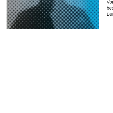
Vor
bes
Bun