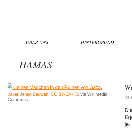
Zum
Inhalt
springen
ÜBER UNS
HINTERGRUND
HAMAS
Wi
Jaber Jehad Badwan
,
CC BY-SA 4.0
, via Wikimedia
30. 
Commons
Di
Eg
je.