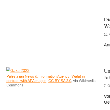
Di
Wo
16. 
An
Um
Ja
Palestinian News & Information Agency (Wafa) in
contract with APAimages
,
CC BY-SA 3.0
, via Wikimedia
Commons
7. O
Vor
Ge