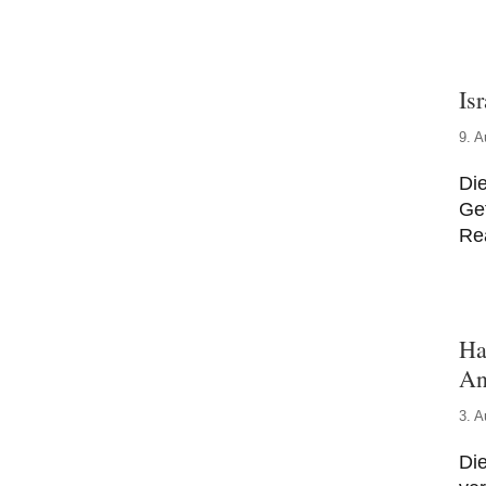
Is
9. A
Die
Gef
Re
Ha
An
3. A
Di