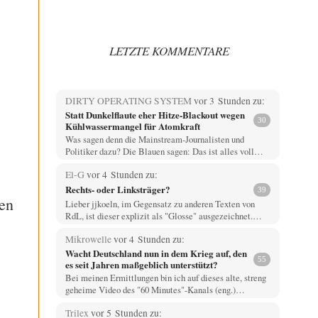
LETZTE KOMMENTARE
DIRTY OPERATING SYSTEM
vor 3 Stunden zu:
Statt Dunkelflaute eher Hitze-Blackout wegen
30
Kühlwassermangel für Atomkraft
Was sagen denn die Mainstream-Journalisten und
Politiker dazu? Die Blauen sagen: Das ist alles voll…
El-G
vor 4 Stunden zu:
Rechts- oder Linksträger?
39
en
Lieber jjkoeln, im Gegensatz zu anderen Texten von
RdL, ist dieser explizit als "Glosse" ausgezeichnet.…
Mikrowelle
vor 4 Stunden zu:
Wacht Deutschland nun in dem Krieg auf, den
55
es seit Jahren maßgeblich unterstützt?
Bei meinen Ermittlungen bin ich auf dieses alte, streng
geheime Video des "60 Minutes"-Kanals (eng.)…
Trilex
vor 5 Stunden zu: