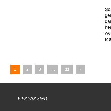
So 
ge
dar
her
wer
Ma
Seitennummerierung
Nächste
1
2
3
…
11
»
der
Beiträge
Beiträge
WER WIR SIND