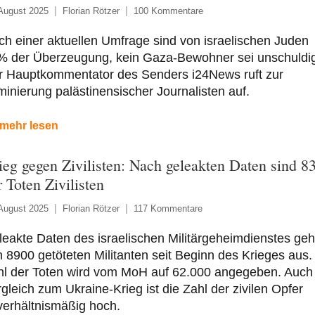
August 2025
Florian Rötzer
100 Kommentare
h einer aktuellen Umfrage sind von israelischen Juden
% der Überzeugung, kein Gaza-Bewohner sei unschuldig
r Hauptkommentator des Senders i24News ruft zur
minierung palästinensischer Journalisten auf.
mehr lesen
ieg gegen Zivilisten: Nach geleakten Daten sind 
r Toten Zivilisten
August 2025
Florian Rötzer
117 Kommentare
eakte Daten des israelischen Militärgeheimdienstes ge
 8900 getöteten Militanten seit Beginn des Krieges aus.
hl der Toten wird vom MoH auf 62.000 angegeben. Auch
gleich zum Ukraine-Krieg ist die Zahl der zivilen Opfer
verhältnismäßig hoch.