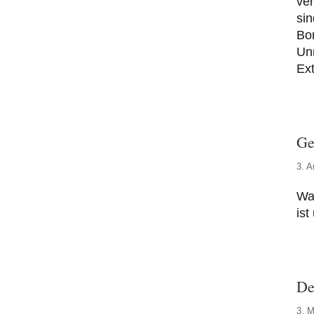
ver
sin
Bo
Unm
Ext
Ge
3. A
Wa
ist
De
3. M