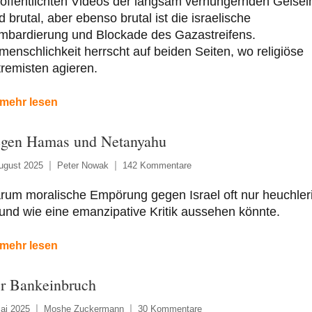
öffentlichten Videos der langsam verhungernden Geisel
d brutal, aber ebenso brutal ist die israelische
mbardierung und Blockade des Gazastreifens.
enschlichkeit herrscht auf beiden Seiten, wo religiöse
remisten agieren.
mehr lesen
gen Hamas und Netanyahu
ugust 2025
Peter Nowak
142 Kommentare
rum moralische Empörung gegen Israel oft nur heuchler
 und wie eine emanzipative Kritik aussehen könnte.
mehr lesen
r Bankeinbruch
ai 2025
Moshe Zuckermann
30 Kommentare