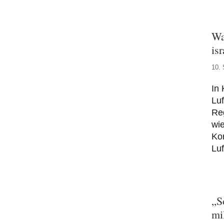
Wa
is
10.
In 
Luf
Re
wie
Kom
Luf
„S
mi