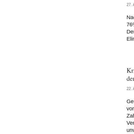
27. 
Nac
76
De
Eli
Kr
de
22. 
Gel
von
Za
Ver
un