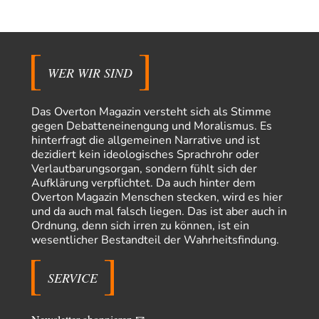
Besagte.....
Peter Müller
vor 10 Stunden zu:
Der Krieg aus dem Baumarkt: Wie billige Drohnen die
1
Militärmacht verändern
Warum werden wichtigere Fragen nicht gestellt? Auch die KI könnte mir
WER WIR SIND
nur sagen, was die…
Claire Grube
vor 10 Stunden zu:
Das Overton Magazin versteht sich als Stimme
»Der freie Wille ist ein Mythos«
34
gegen Debatteneinengung und Moralismus. Es
Rrrrrrichtig: Kritik am Chef und Du wirst exkludiert. Ein typischer
hinterfragt die allgemeinen Narrative und ist
Schulterklopferblog. Wer wie Herr Erdmann…
dezidiert kein ideologisches Sprachrohr oder
Platons Sokrates
vor 11 Stunden zu:
Verlautbarungsorgan, sondern fühlt sich der
Die Revolution, die nie scheiterte
22
Aufklärung verpflichtet. Da auch hinter dem
Es gibt 3 Arten von Freiheit: die geistige ,die seelische und die physische.
Overton Magazin Menschen stecken, wird es hier
Man darf…
und da auch mal falsch liegen. Das ist aber auch in
Ordnung, denn sich irren zu können, ist ein
Erzengelin
vor 12 Stunden zu:
wesentlicher Bestandteil der Wahrheitsfindung.
Leihmutterschaft als Zweig des Transhumanismus
35
es ist zum verzweifeln. so widerlich. ekelhaft, grausam. wahrscheinlich
hat das alles keinen zweck mehr,…
SERVICE
emil
vor 14 Stunden zu:
From Field to Glass – Bio hochprozentig
7