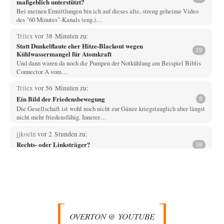
maßgeblich unterstützt?
Bei meinen Ermittlungen bin ich auf dieses alte, streng geheime Video
des "60 Minutes"-Kanals (eng.)…
Trilex
vor 38 Minuten zu:
Statt Dunkelflaute eher Hitze-Blackout wegen
29
Kühlwassermangel für Atomkraft
Und dann waren da noch die Pumpen der Notkühlung am Beispiel Biblis
Connector A vom…
Trilex
vor 56 Minuten zu:
Ein Bild der Friedensbewegung
9
Die Gesellschaft ist wohl noch nicht zur Gänze kriegstauglich aber längst
nicht mehr friedensfähig. Innerer…
jjkoeln
vor 2 Stunden zu:
Rechts- oder Linksträger?
38
Und? Ein Nischenthema, von dem niemand etwas erfährt, wenn es nicht
breitgetreten wird. Man kann…
Vende
vor 3 Stunden zu:
Russische Blockade des Schwarzen Meeres
33
Hat Roskomnadzor neuerdings die Karten mit den russischen Raffinerien
im russischen Intranet gesperrt?
OVERTON @ YOUTUBE