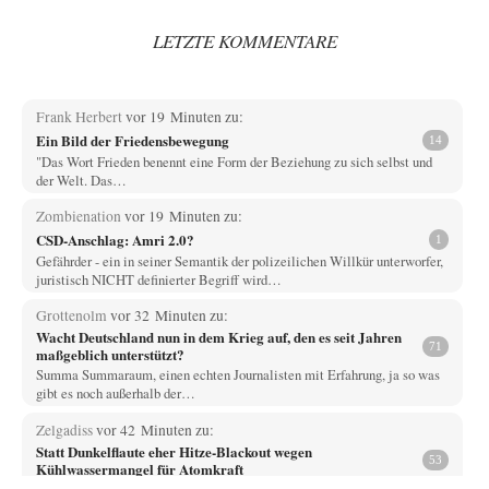
LETZTE KOMMENTARE
Frank Herbert
vor 19 Minuten zu:
Ein Bild der Friedensbewegung
14
"Das Wort Frieden benennt eine Form der Beziehung zu sich selbst und
der Welt. Das…
Zombienation
vor 19 Minuten zu:
CSD-Anschlag: Amri 2.0?
1
Gefährder - ein in seiner Semantik der polizeilichen Willkür unterworfer,
juristisch NICHT definierter Begriff wird…
Grottenolm
vor 32 Minuten zu:
Wacht Deutschland nun in dem Krieg auf, den es seit Jahren
71
maßgeblich unterstützt?
Summa Summaraum, einen echten Journalisten mit Erfahrung, ja so was
gibt es noch außerhalb der…
Zelgadiss
vor 42 Minuten zu:
Statt Dunkelflaute eher Hitze-Blackout wegen
53
Kühlwassermangel für Atomkraft
technisch gesehen einfach. das ist lustig. bitte erhellen sie uns wie man