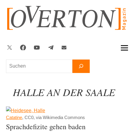
Zum
Inhalt
springen
Twitter
Facebook
YouTube
Telegram
Newsletter
Suchen
HALLE AN DER SAALE
Catatine
, CC0, via Wikimedia Commons
Sprachdefizite gehen baden