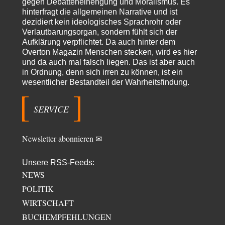
gegen Debatteneinengung und Moralismus. Es
Eingänge zum Tiergarten waren gesperrt, Nur…
hinterfragt die allgemeinen Narrative und ist
dezidiert kein ideologisches Sprachrohr oder
Peter Zobel
vor 17 Stunden zu:
Verlautbarungsorgan, sondern fühlt sich der
Absurde Debatte um Ceuta-„Invasion“ durch Marokko vertieft
5
EU-Spaltung
Aufklärung verpflichtet. Da auch hinter dem
Man braucht in Deutschland nur etwas halbwegs vernünftiges zuvsagen
Overton Magazin Menschen stecken, wird es hier
und man landet suf der Zionisten-Abschussliste.
und da auch mal falsch liegen. Das ist aber auch
in Ordnung, denn sich irren zu können, ist ein
Thomas
vor 17 Stunden zu:
wesentlicher Bestandteil der Wahrheitsfindung.
Die Westbank in New York
5
Danke, diese Verdrehung war mir auch gleich sauer aufgestoßen...... - die
"Taliban" hatten den Mohnanbau…
SERVICE
Nordlicht
vor 20 Stunden zu:
Wacht Deutschland nun in dem Krieg auf, den es seit Jahren
52
Newsletter abonnieren ✉
maßgeblich unterstützt?
Fragen Sie doch mal Ronzheimer oder Kiesewetter, da besteht dann keine
Unklarheit mehr!!! Aber in…
Unsere RSS-Feeds:
Theo Noestonto
vor 1 Tag zu:
NEWS
Die Macht der KI-Besitzer
17
POLITIK
@DIRTY OPERATING SYSTEM Ihre Argumentation teile ich, soweit
WIRTSCHAFT
wir uns auf den aktuellen Moment beziehen.…
BUCHEMPFEHLUNGEN
Routard
vor 1 Tag zu: