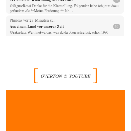
@SignorRossi Danke für die Klarstellung. Folgenden habe ich jetzt dazu
gefunden: ✍️ **Meine Forderung.** Ich…
Phineas
vor 23 Minuten zu:
Aus einem Land vor unserer Zeit
68
@ratzefatz Wer in etwa das, was du da oben schreibst, schon 1990
anschlusswilligen und national…
Urmel von der Murmel
vor 42 Minuten zu:
Stepan Bandera – Warum sein Kult Europas Glaubwürdigkeit
3
beschädigt
Welche Rolle würden Nazis in der Ukraine spielen wenn die Ukraine
ganz normal in die…
OVERTON @ YOUTUBE
Klau-Die
vor 54 Minuten zu:
Cambridge und der woke Märchenprinz: Vertrauensverlust in
8
Wissenschaft
Ich verstehe nicht ganz, was die Hautfarbe mit den Vorwürfen zu tun
haben soll. Ich…
Jasmina
vor 2 Stunden zu:
Alarm: Witwen- und Witwerrente sind in Gefahr!
19
Nun, das ist die falsche Vorgehensweise denn wo soll denn dann der
"Aufwuchs" für die…