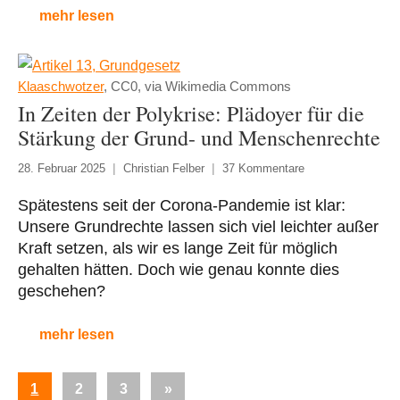
mehr lesen
Klaaschwotzer
, CC0, via Wikimedia Commons
In Zeiten der Polykrise: Plädoyer für die
Stärkung der Grund- und Menschenrechte
28. Februar 2025
Christian Felber
37 Kommentare
Spätestens seit der Corona-Pandemie ist klar:
Unsere Grundrechte lassen sich viel leichter außer
Kraft setzen, als wir es lange Zeit für möglich
gehalten hätten. Doch wie genau konnte dies
geschehen?
mehr lesen
Seitennummerierung
Nächste
1
2
3
»