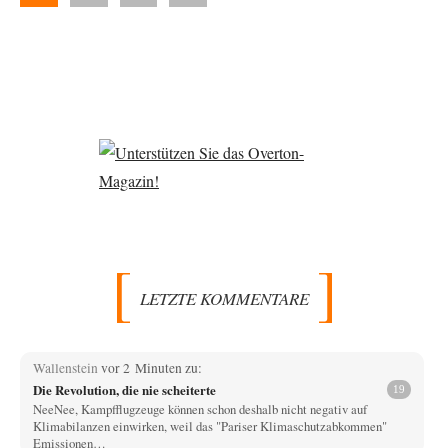
der
Beiträge
Beiträge
LETZTE KOMMENTARE
Wallenstein
vor 2 Minuten zu:
Die Revolution, die nie scheiterte
19
NeeNee, Kampfflugzeuge können schon deshalb nicht negativ auf
Klimabilanzen einwirken, weil das "Pariser Klimaschutzabkommen"
Emissionen…