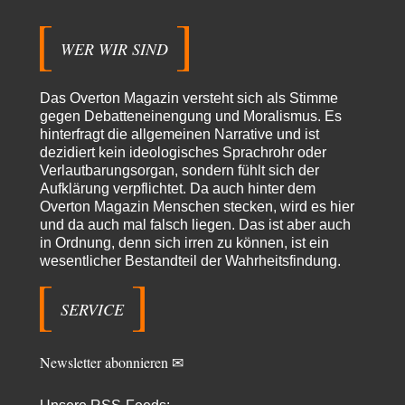
Jetzt gib hier mal nicht den Beckmesser. Die meinen das doch gar nicht
so -…
WER WIR SIND
Frank Herbert
vor 3 Stunden zu:
Urteil des Bundesverwaltungsgerichts zur ewigen
33
Geheimhaltung
Das Overton Magazin versteht sich als Stimme
Es gab überhaupt KEINE Entnazifizierung der Deutschen Justiz nach
gegen Debatteneinengung und Moralismus. Es
Kriegsende! Und es hätte auch keine…
hinterfragt die allgemeinen Narrative und ist
dezidiert kein ideologisches Sprachrohr oder
ratzefatz
vor 4 Stunden zu:
Verlautbarungsorgan, sondern fühlt sich der
Klimalüge und Klimadiktatur?
84
Aufklärung verpflichtet. Da auch hinter dem
Es gibt genau zwei Faktoren, die für unser Klima (eigentlich: die Klimata
Overton Magazin Menschen stecken, wird es hier
der verschiedenen Klimazonen)…
und da auch mal falsch liegen. Das ist aber auch
arth_
vor 6 Stunden zu:
in Ordnung, denn sich irren zu können, ist ein
Sollte Bundeswehrwerbung verboten werden?
wesentlicher Bestandteil der Wahrheitsfindung.
33
Nr. 6 halte ich für thematisch verfehlt. Unabhängig davon wie man zu
Saudibarbarien oder der…
SERVICE
W. Heines
vor 6 Stunden zu:
Junglöwen des Kalifats
3
Vielen Dank an die Autoren des Artikels dafür, daß sie die Situation einer
Newsletter abonnieren ✉
Ethnie beleuchten,…
Russischer Hacker
vor 12 Stunden zu: