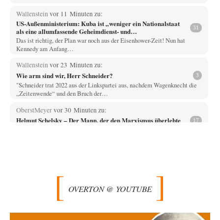
Wallenstein
vor 11 Minuten zu:
US-Außenministerium: Kuba ist „weniger ein Nationalstaat
31
als eine allumfassende Geheimdienst- und
Subversionsoperation
Das ist richtig, der Plan war noch aus der Eisenhower-Zeit! Nun hat
Kennedy am Anfang…
Wallenstein
vor 23 Minuten zu:
Wie arm sind wir, Herr Schneider?
3
"Schneider trat 2022 aus der Linkspartei aus, nachdem Wagenknecht die
„Zeitenwende“ und den Bruch der…
OberstMeyer
vor 30 Minuten zu:
Helmut Schelsky – Der Mann, der den Marxismus überlebte
17
Es würde dem Autor ganz bestimmt helfen, wenn er die Begriffe "Marx"
und "Marxismus" näher…
EMMA
vor 53 Minuten zu:
Absurde Debatte um Ceuta-„Invasion“ durch Marokko
27
vertieft EU-Spaltung
Ja, ja, es ist Imperialismus einem Despoten mit imperialistischen
OVERTON @ YOUTUBE
Träumen von einem "Gross-Marokko" nicht auch…
Phineas
vor 1 Stunde zu:
»Der freie Wille ist ein Mythos«
69