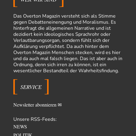
Stefan M
vor 14 Stunden zu:
Masseninvasion von Ceuta: Ein organisierter Angriff
2
Das Overton Magazin versteht sich als Stimme
Ja ja, das ist der Fluch der schönen neuen Smartphone-Zeit. Einer ruft und
gegen Debatteneinengung und Moralismus. Es
Zehntausende dackeln…
hinterfragt die allgemeinen Narrative und ist
dezidiert kein ideologisches Sprachrohr oder
Adel verpflichtet
vor 16 Stunden zu:
Verlautbarungsorgan, sondern fühlt sich der
»Der freie Wille ist ein Mythos«
70
Aufklärung verpflichtet. Da auch hinter dem
Vielen Dank, hatte ich nicht auf dem Schirm, weil ich ihn nicht mehr
Overton Magazin Menschen stecken, wird es hier
lese. Beweist…
und da auch mal falsch liegen. Das ist aber auch in
Schattenland
vor 19 Stunden zu:
Ordnung, denn sich irren zu können, ist ein
Unkabarettistische Anstalten
1
wesentlicher Bestandteil der Wahrheitsfindung.
Dem schließe ich mich 100 pro an - das deutsche politische Kabarett ist
tot (Lisa…
SERVICE
YaSa
vor 20 Stunden zu:
Dissonanzen
1
Kleine Korrektur: Anders als Moshe Zuckermann schildet gab es in den
Newsletter abonnieren ✉
1960er und 1970er Jahren…
Wolfgang Wirth
vor 21 Stunden zu:
Unsere RSS-Feeds:
Entkernen, Umfunktionieren und (feindlich) Übernehmen
48
NEWS
@Froschhaut Vielen Dank für Ihre freundlichen Worte. Ich nehme an,
POLITIK
dass ich dass stellvertretend auch…