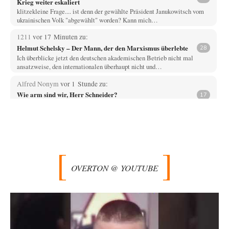
Krieg weiter eskaliert
klitzekleine Frage.... ist denn der gewählte Präsident Janukowitsch vom
ukrainischen Volk "abgewählt" worden? Kann mich…
1211
vor 17 Minuten zu:
Helmut Schelsky – Der Mann, der den Marxismus überlebte
28
Ich überblicke jetzt den deutschen akademischen Betrieb nicht mal
ansatzweise, den internationalen überhaupt nicht und…
Alfred Nonym
vor 1 Stunde zu:
Wie arm sind wir, Herr Schneider?
17
Na das ist doch eine echte soziale Ader. Solche Sozialisten hatten wir
schon zwei Mal,…
jjkoeln
vor 6 Stunden zu:
Russische Blockade des Schwarzen Meeres
25
Die witzigste Form der ukrainischen Klage ist, dass Schiffe, die unter der
Flagge eines Drittstaates…
OVERTON @ YOUTUBE
overton4cm
vor 8 Stunden zu:
Morgen kommt der Russe, wir müssen alle sterben!
66
Kurz gesagt: der Autor dieses Kommentars weiß es ganz genau. Er hat die
Deutungshoheit. In…
DIRTY OPERATING SYSTEM
vor 10 Stunden zu: