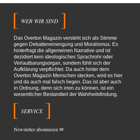
"Das hielt Amerika nicht davon ab, Afghanistan zu besetzen, die
Gesellschaft umzubauen, den Drogenanbau zu…
WER WIR SIND
AeaP
vor 17 Stunden zu:
Absurde Debatte um Ceuta-„Invasion“ durch Marokko vertieft
7
EU-Spaltung
Jetzt versuchen "interessierte Kreise" Georg Restle fertigzumachen, der
Das Overton Magazin versteht sich als Stimme
in der Ceuta-Angelegenheit von einem "US-israelisch-marokkanischen
gegen Debatteneinengung und Moralismus. Es
Bündnis"…
hinterfragt die allgemeinen Narrative und ist
dezidiert kein ideologisches Sprachrohr oder
Theo Noestonto
vor 18 Stunden zu:
Verlautbarungsorgan, sondern fühlt sich der
Russische Blockade des Schwarzen Meeres
36
Aufklärung verpflichtet. Da auch hinter dem
"Ohne tragfähige Argumentation wirds wohl eher nix mit dem
Overton Magazin Menschen stecken, wird es hier
„mainstraem näherbringen“…" Natürlich nicht! Da haben…
und da auch mal falsch liegen. Das ist aber auch
Grottenolm
vor 19 Stunden zu:
in Ordnung, denn sich irren zu können, ist ein
Die von Selenskij angeordnete 40-Tage-Operation hat den
wesentlicher Bestandteil der Wahrheitsfindung.
67
Krieg weiter eskaliert
Natürlich ist Russland scheinbar zögerlich, inkonsequent, reagiert immer
nur . Aber es ist vielleicht, wie…
SERVICE
Patient 0
vor 1 Tag zu:
Helmut Schelsky – Der Mann, der den Marxismus überlebte
34
Newsletter abonnieren ✉
> Eine schwammige Kritik, die nicht an der Theorie nachweist, dass die
fehlerhaft oder unvollständig…