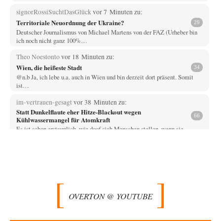
signorRossiSuchtDasGlück
vor 7 Minuten zu:
Territoriale Neuordnung der Ukraine?
29
Deutscher Journalismus von Michael Martens von der FAZ (Urheber bin
ich noch nicht ganz 100%…
Theo Noestonto
vor 18 Minuten zu:
Wien, die heißeste Stadt
34
@n.b Ja, ich lebe u.a. auch in Wien und bin derzeit dort präsent. Somit
ist…
im-vertrauen-gesagt
vor 38 Minuten zu:
Statt Dunkelflaute eher Hitze-Blackout wegen
66
Kühlwassermangel für Atomkraft
Es ist schon erstaunlich, wie doof sich Menschen stellen, wenn sie
interessiert denken. Da weiß…
Prime Evil
vor 1 Stunde zu:
Die Macht der KI-Besitzer
16
Ein online-service, respektive dessen App, bringt den Computer des
Autors zuverlässig zum Absturz? Wie nutzt…
OVERTON @ YOUTUBE
Trilex
vor 1 Stunde zu:
Ein Bild der Friedensbewegung
16
Sicher, das Innere bricht sich Bann. Gemeint ist damit stets eine