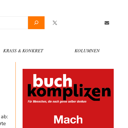
Twitter
Facebook
YouTube
Telegram
Newslette
KRASS & KONKRET
KOLUMNEN
 ab:
rte