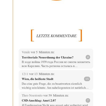
LETZTE KOMMENTARE
Vende
vor 5 Minuten zu:
Territoriale Neuordnung der Ukraine?
4
В ходе войны 1939 года Россия не смогла захватить
всю Карелию. Часть региона осталась в…
1211
vor 13 Minuten zu:
Wien, die heißeste Stadt
15
Das eine gute Frage, die zu beantworten ziemlich
wichtig sein könnte. Am naheliegensten ist natürlich…
Theo Noestonto
vor 59 Minuten zu:
CSD-Anschlag: Amri 2.0?
7
@Zombienation Nicht was gesagt oder verbreitet wird