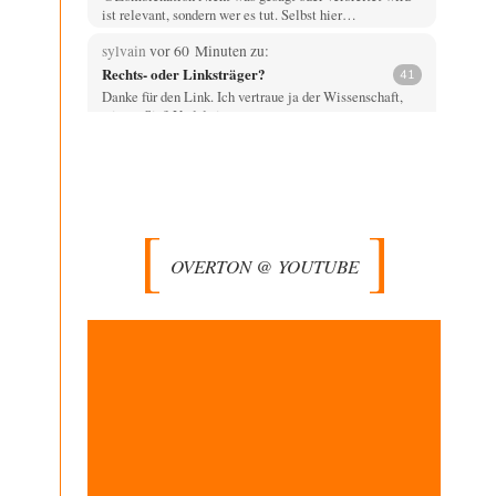
ist relevant, sondern wer es tut. Selbst hier…
sylvain
vor 60 Minuten zu:
Rechts- oder Linksträger?
41
Danke für den Link. Ich vertraue ja der Wissenschaft,
wissen Sie? Und da ist es…
Theo Noestonto
vor 1 Stunde zu:
Statt Dunkelflaute eher Hitze-Blackout wegen
63
Kühlwassermangel für Atomkraft
Was bewegt eigentlich die Redaktion, Leute wie
"Vende" hier völlig faktenfrei agieren zu lassen? Und…
OVERTON @ YOUTUBE
Ach so
vor 2 Stunden zu:
Die Macht der KI-Besitzer
12
"John Miles" benutzte das Wort Kontrolle als
Aufhänger; darum bitte nicht den unschuldigen Boten
köpfen.…
Wolfgang Wirth
vor 3 Stunden zu:
Die Araber und die Shoah
5
@mahem Haben Sie diese Passage von mir eigentlich
gelesen? "Ich erwarte von Herrn Zuckermann ja…
Theo Noestonto
vor 3 Stunden zu: