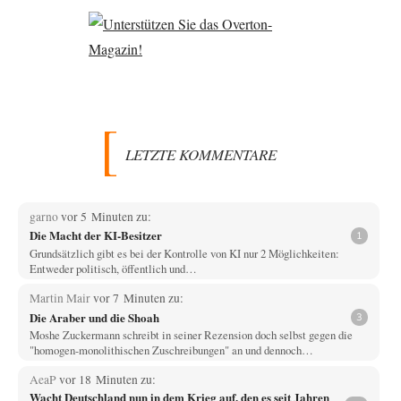
LETZTE KOMMENTARE
garno
vor 5 Minuten zu:
Die Macht der KI-Besitzer
1
Grundsätzlich gibt es bei der Kontrolle von KI nur 2 Möglichkeiten:
Entweder politisch, öffentlich und…
Martin Mair
vor 7 Minuten zu:
Die Araber und die Shoah
3
Moshe Zuckermann schreibt in seiner Rezension doch selbst gegen die
"homogen-monolithischen Zuschreibungen" an und dennoch…
AeaP
vor 18 Minuten zu:
Wacht Deutschland nun in dem Krieg auf, den es seit Jahren