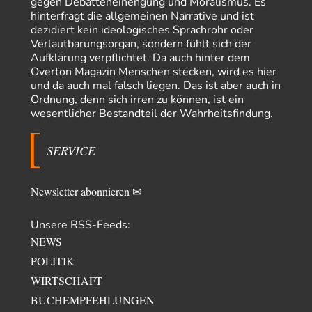
gegen Debatteneinengung und Moralismus. Es
und sozialer Bundesstaat.“ Art. 14,2 GG:…
hinterfragt die allgemeinen Narrative und ist
dezidiert kein ideologisches Sprachrohr oder
Zack15
vor 17 Stunden zu:
Verlautbarungsorgan, sondern fühlt sich der
Die Westbank in New York
5
Aufklärung verpflichtet. Da auch hinter dem
Noch so einer, der viel schwatzt, wenn der Tag lang ist. Etwa die Frage
Overton Magazin Menschen stecken, wird es hier
nach…
und da auch mal falsch liegen. Das ist aber auch in
Rubis
vor 19 Stunden zu:
Ordnung, denn sich irren zu können, ist ein
Die von Selenskij angeordnete 40-Tage-Operation hat den
wesentlicher Bestandteil der Wahrheitsfindung.
65
Krieg weiter eskaliert
Hallo venice im Link unten gibt es einen Screenshot vielleicht ist es der
Besagte.....
SERVICE
Peter Müller
vor 22 Stunden zu:
Der Krieg aus dem Baumarkt: Wie billige Drohnen die
1
Newsletter abonnieren ✉
Militärmacht verändern
Warum werden wichtigere Fragen nicht gestellt? Auch die KI könnte mir
nur sagen, was die…
Unsere RSS-Feeds:
Claire Grube
vor 23 Stunden zu:
NEWS
»Der freie Wille ist ein Mythos«
16
POLITIK
Rrrrrrichtig: Kritik am Chef und Du wirst exkludiert. Ein typischer
WIRTSCHAFT
Schulterklopferblog. Wer wie Herr Erdmann…
BUCHEMPFEHLUNGEN
Platons Sokrates
vor 24 Stunden zu: