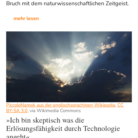
Bruch mit dem naturwissenschaftlichen Zeitgeist.
mehr lesen
PiccoloNamek aus der englischsprachigen Wikipedia
,
CC
BY-SA 3.0
, via Wikimedia Commons
»Ich bin skeptisch was die
Erlösungsfähigkeit durch Technologie
angeht«