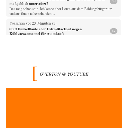
68
maßgeblich unterstützt?
Das mag schon sein. Ich kenne aber Leute aus dem Bildungsbürgertum
und aus ihnen nahestehenden…
Yossarian
vor 23 Minuten zu:
Statt Dunkelflaute eher Hitze-Blackout wegen
47
Kühlwassermangel für Atomkraft
"Der Anstieg des Meeresspiegels wird für bestehende AKWs zudem
längst zum Problem." Nehmen wir mal…
Fahrradheinrich
vor 2 Stunden zu:
Russische Blockade des Schwarzen Meeres
35
Vielen Dank zunächst, Herr Silnizki, für den Text. Zitat: "Sollte der
Seeverkehr mit der Ukraine…
OVERTON @ YOUTUBE
Patient 0
vor 3 Stunden zu:
Helmut Schelsky – Der Mann, der den Marxismus überlebte
34
> Eine schwammige Kritik, die nicht an der Theorie nachweist, dass die
fehlerhaft oder unvollständig…
Wallenstein
vor 4 Stunden zu:
Ein Bild der Friedensbewegung
10
Das kleine Wörterbuch der US-amerikanischen Politik Amerika-- Gods
own Country, nur WIR sind Amerika, der…