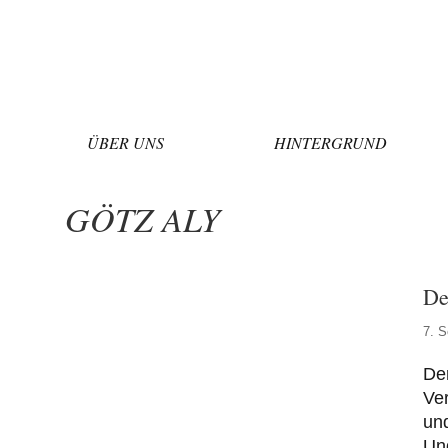
Zum
Inhalt
springen
ÜBER UNS
HINTERGRUND
GÖTZ ALY
De
7. 
Der
Ve
und
Und