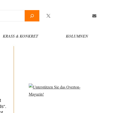
Twitter
Facebook
YouTube
Telegram
Newsletter
KRASS & KONKRET
KOLUMNEN
t
ds“.
ht