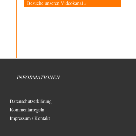
Besuche unseren Videokanal »
Schafft man es nichtmal mehr in die gegenwärtige
Politik, macht man eben mittels Modebeiträgen auf…
Frank Herbert
vor 2 Stunden zu:
Ein Bild der Friedensbewegung
15
Ich bin glücklich Deine Worte zu lesen! Ja,JA und noch
einmal JAAA! Neben Gandhi muss…
BR
vor 2 Stunden zu:
Wacht Deutschland nun in dem Krieg auf, den
72
es seit Jahren maßgeblich unterstützt?
Frieden Lied von Georg Danzer ‧ 1981 Ned nur I hab so a
Angst Ned…
INFORMATIONEN
Theo Noestonto
vor 2 Stunden zu:
Russische Blockade des Schwarzen Meeres
36
"Ohne tragfähige Argumentation wirds wohl eher nix
mit dem „mainstraem näherbringen“…" Natürlich
Datenschutzerklärung
nicht! Da haben…
Kommentarregeln
Grottenolm
vor 3 Stunden zu:
Impressum / Kontakt
Die von Selenskij angeordnete 40-Tage-
67
Operation hat den Krieg weiter eskaliert
Natürlich ist Russland scheinbar zögerlich,
inkonsequent, reagiert immer nur . Aber es ist vielleicht,