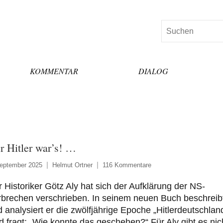
Suchen
KOMMENTAR
DIALOG
r Hitler war’s! …
September 2025
Helmut Ortner
116 Kommentare
 Historiker Götz Aly hat sich der Aufklärung der NS-
rbrechen verschrieben. In seinem neuen Buch beschreib
 analysiert er die zwölfjährige Epoche „Hitlerdeutschlan
 fragt: „Wie konnte das geschehen?“ Für Aly gibt es nic