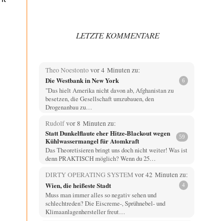
LETZTE KOMMENTARE
Theo Noestonto
vor 4 Minuten zu:
Die Westbank in New York
6
"Das hielt Amerika nicht davon ab, Afghanistan zu
besetzen, die Gesellschaft umzubauen, den
Drogenanbau zu…
Rudolf
vor 8 Minuten zu:
Statt Dunkelflaute eher Hitze-Blackout wegen
59
Kühlwassermangel für Atomkraft
Das Theoretisieren bringt uns doch nicht weiter! Was ist
denn PRAKTISCH möglich? Wenn du 25…
DIRTY OPERATING SYSTEM
vor 42 Minuten zu:
Wien, die heißeste Stadt
4
Muss man immer alles so negativ sehen und
schlechtreden? Die Eiscreme-, Sprühnebel- und
Klimaanlagenhersteller freut…