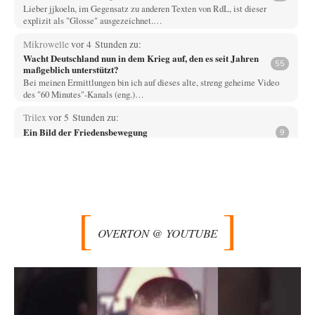
Lieber jjkoeln, im Gegensatz zu anderen Texten von RdL, ist dieser
explizit als "Glosse" ausgezeichnet.…
Mikrowelle
vor 4 Stunden zu:
Wacht Deutschland nun in dem Krieg auf, den es seit Jahren
55
maßgeblich unterstützt?
Bei meinen Ermittlungen bin ich auf dieses alte, streng geheime Video
des "60 Minutes"-Kanals (eng.)…
Trilex
vor 5 Stunden zu:
Ein Bild der Friedensbewegung
9
Die Gesellschaft ist wohl noch nicht zur Gänze kriegstauglich aber längst
nicht mehr friedensfähig. Innerer…
Vende
vor 7 Stunden zu:
Russische Blockade des Schwarzen Meeres
33
Hat Roskomnadzor neuerdings die Karten mit den russischen Raffinerien
im russischen Intranet gesperrt?
OVERTON @ YOUTUBE
Torsten
vor 8 Stunden zu:
Urteil des Bundesverwaltungsgerichts zur ewigen
35
Geheimhaltung
Der Deep-State braucht Feinde wie ein Fisch das Wasser. Und nichts
erschafft bessere Feinde als…