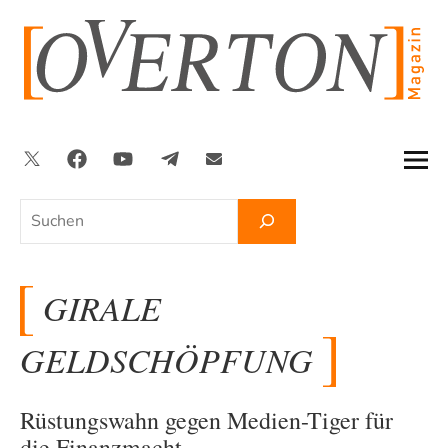
Zum
Inhalt
springen
Twitter
Facebook
YouTube
Telegram
Newsletter
Suchen
GIRALE
GELDSCHÖPFUNG
Rüstungswahn gegen Medien-Tiger für
die Finanzmacht