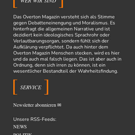
WER WIR SIND
nur sagen, was die…
Claire Grube
vor 14 Stunden zu:
Das Overton Magazin versteht sich als Stimme
»Der freie Wille ist ein Mythos«
33
gegen Debatteneinengung und Moralismus. Es
Rrrrrrichtig: Kritik am Chef und Du wirst exkludiert. Ein typischer
hinterfragt die allgemeinen Narrative und ist
Schulterklopferblog. Wer wie Herr Erdmann…
dezidiert kein ideologisches Sprachrohr oder
Platons Sokrates
vor 15 Stunden zu:
Verlautbarungsorgan, sondern fühlt sich der
Die Revolution, die nie scheiterte
22
Aufklärung verpflichtet. Da auch hinter dem
Es gibt 3 Arten von Freiheit: die geistige ,die seelische und die physische.
Overton Magazin Menschen stecken, wird es hier
Man darf…
und da auch mal falsch liegen. Das ist aber auch in
Ordnung, denn sich irren zu können, ist ein
Erzengelin
vor 16 Stunden zu:
wesentlicher Bestandteil der Wahrheitsfindung.
Leihmutterschaft als Zweig des Transhumanismus
35
es ist zum verzweifeln. so widerlich. ekelhaft, grausam. wahrscheinlich
hat das alles keinen zweck mehr,…
SERVICE
emil
vor 18 Stunden zu:
From Field to Glass – Bio hochprozentig
7
Newsletter abonnieren ✉
Zum Nordsee-Whisky geht auch prima ein Matjesbrötchen, ich hab's für
euch getestet. Beim Etikett ist…
Unsere RSS-Feeds:
emil
vor 21 Stunden zu:
NEWS
Absurde Debatte um Ceuta-„Invasion“ durch Marokko
20
vertieft EU-Spaltung
POLITIK