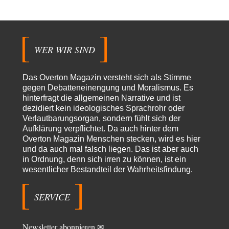
Peter Müller
vor 15 Stunden zu:
Der Krieg aus dem Baumarkt: Wie billige Drohnen die
1
Militärmacht verändern
Warum werden wichtigere Fragen nicht gestellt? Auch die KI könnte mir
WER WIR SIND
nur sagen, was die…
Claire Grube
vor 15 Stunden zu:
Das Overton Magazin versteht sich als Stimme
»Der freie Wille ist ein Mythos«
33
gegen Debatteneinengung und Moralismus. Es
Rrrrrrichtig: Kritik am Chef und Du wirst exkludiert. Ein typischer
hinterfragt die allgemeinen Narrative und ist
Schulterklopferblog. Wer wie Herr Erdmann…
dezidiert kein ideologisches Sprachrohr oder
Platons Sokrates
vor 16 Stunden zu:
Verlautbarungsorgan, sondern fühlt sich der
Die Revolution, die nie scheiterte
22
Aufklärung verpflichtet. Da auch hinter dem
Es gibt 3 Arten von Freiheit: die geistige ,die seelische und die physische.
Overton Magazin Menschen stecken, wird es hier
Man darf…
und da auch mal falsch liegen. Das ist aber auch
in Ordnung, denn sich irren zu können, ist ein
Erzengelin
vor 17 Stunden zu:
wesentlicher Bestandteil der Wahrheitsfindung.
Leihmutterschaft als Zweig des Transhumanismus
35
es ist zum verzweifeln. so widerlich. ekelhaft, grausam. wahrscheinlich
hat das alles keinen zweck mehr,…
SERVICE
emil
vor 19 Stunden zu:
From Field to Glass – Bio hochprozentig
7
Newsletter abonnieren ✉