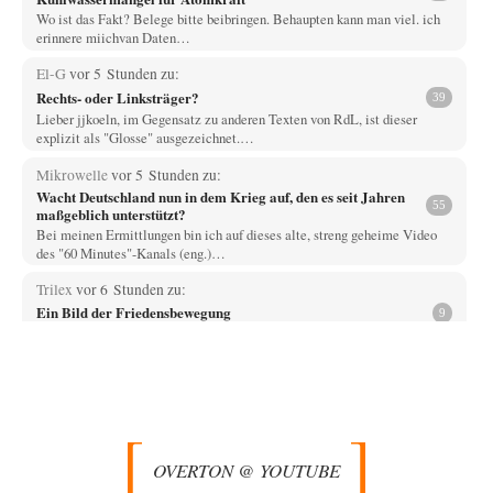
Wo ist das Fakt? Belege bitte beibringen. Behaupten kann man viel. ich
erinnere miichvan Daten…
El-G
vor 5 Stunden zu:
Rechts- oder Linksträger?
39
Lieber jjkoeln, im Gegensatz zu anderen Texten von RdL, ist dieser
explizit als "Glosse" ausgezeichnet.…
Mikrowelle
vor 5 Stunden zu:
Wacht Deutschland nun in dem Krieg auf, den es seit Jahren
55
maßgeblich unterstützt?
Bei meinen Ermittlungen bin ich auf dieses alte, streng geheime Video
des "60 Minutes"-Kanals (eng.)…
Trilex
vor 6 Stunden zu:
Ein Bild der Friedensbewegung
9
Die Gesellschaft ist wohl noch nicht zur Gänze kriegstauglich aber längst
nicht mehr friedensfähig. Innerer…
Vende
vor 8 Stunden zu:
Russische Blockade des Schwarzen Meeres
33
Hat Roskomnadzor neuerdings die Karten mit den russischen Raffinerien
im russischen Intranet gesperrt?
OVERTON @ YOUTUBE
Torsten
vor 9 Stunden zu: