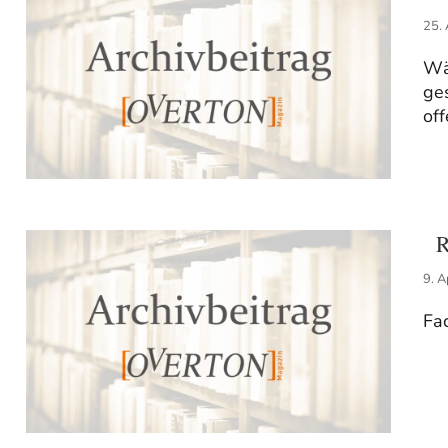
25.
Wä
ges
off
Ra
9. A
Fa