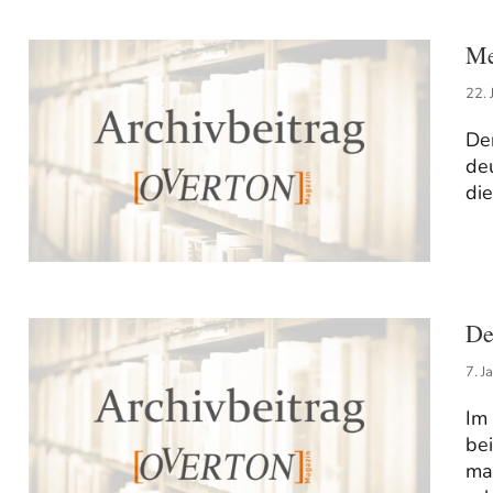
Me
22. 
De
de
di
De
7. J
Im
bei
mar