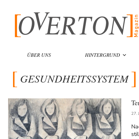
Zum
Inhalt
springen
ÜBER UNS
HINTERGRUND
GESUNDHEITSSYSTEM
Te
27. 
Na
sti