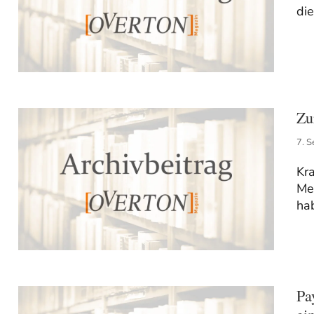
die
Zu
7. 
Kra
Me
ha
Pa