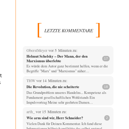
LETZTE KOMMENTARE
OberstMeyer
vor 5 Minuten zu:
Helmut Schelsky – Der Mann, der den
17
Marxismus überlebte
Es würde dem Autor ganz bestimmt helfen, wenn er die
Begriffe "Marx" und "Marxismus" näher…
t
THW
vor 14 Minuten zu:
s
Die Revolution, die nie scheiterte
18
Das Grundproblem unseres Handelns... Kompetenz als
Fundament gesellschaftlichen Wohlstands Ein
Impulsvortrag Meine sehr geehrten Damen…
arth_
vor 15 Minuten zu:
Wie arm sind wir, Herr Schneider?
2
Vielen Dank für Deinen Kommentar. Ich fand diese
Informationen hilfreich und hätte das selbst erstmal…