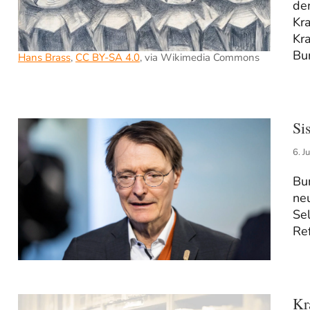
den
Kr
Kr
Bu
Hans Brass
,
CC BY-SA 4.0
, via Wikimedia Commons
Si
6. J
Bun
ne
Se
Re
Kr