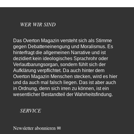
Platons Sokrates
vor 5 Stunden zu:
Die Revolution, die nie scheiterte
22
Es gibt 3 Arten von Freiheit: die geistige ,die seelische und die physische.
Man darf…
WER WIR SIND
Erzengelin
vor 6 Stunden zu:
Leihmutterschaft als Zweig des Transhumanismus
35
es ist zum verzweifeln. so widerlich. ekelhaft, grausam. wahrscheinlich
Das Overton Magazin versteht sich als Stimme
hat das alles keinen zweck mehr,…
gegen Debatteneinengung und Moralismus. Es
hinterfragt die allgemeinen Narrative und ist
emil
vor 7 Stunden zu:
dezidiert kein ideologisches Sprachrohr oder
From Field to Glass – Bio hochprozentig
7
Verlautbarungsorgan, sondern fühlt sich der
Zum Nordsee-Whisky geht auch prima ein Matjesbrötchen, ich hab's für
Aufklärung verpflichtet. Da auch hinter dem
euch getestet. Beim Etikett ist…
Overton Magazin Menschen stecken, wird es hier
emil
vor 10 Stunden zu:
und da auch mal falsch liegen. Das ist aber auch
Absurde Debatte um Ceuta-„Invasion“ durch Marokko
in Ordnung, denn sich irren zu können, ist ein
29
vertieft EU-Spaltung
wesentlicher Bestandteil der Wahrheitsfindung.
China sagt jetzt auch etwas: Interessant ist vor allem die offizielle
Anerkennung der USA, das…
SERVICE
overton4cm
vor 18 Stunden zu:
Morgen kommt der Russe, wir müssen alle sterben!
24
Kurz gesagt: der Autor dieses Kommentars weiß es ganz genau. Er hat die
Newsletter abonnieren ✉
Deutungshoheit. In…