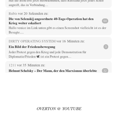
Hat die Blöd erst jetzt mitbekommen, dass Russland jetzt jedes Schiff
angreift, das in Verbindung…
Rubis
vor 20 Sekunden zu:
Die von Selenskij angeordnete 40-Tage-Operation hat den
64
Krieg weiter eskaliert
Hallo venice im Link unten gibt es einen Screenshot vielleicht ist es der
Besagte.....
DIRTY OPERATING SYSTEM
vor 16 Minuten zu:
Ein Bild der Friedensbewegung
3
Jeder Protest gegen den Krieg und jede Demonstration für
Diplomatie/Frieden 🕊️ ist ein Protest gegen…
1211
vor 35 Minuten zu:
Helmut Schelsky – Der Mann, der den Marxismus überlebte
32
Über politische Strategien kann ich nichts sagen. Man müsste tatsächlich
organisierte gesellschaftliche Kräfte am Werk…
Phineas
vor 50 Minuten zu:
Rechts- oder Linksträger?
31
Zur Erinnerung. Vor kurzem wurde in Frankreich dekretiert, dass JEDER
von den Flics gemachte Schusswaffeneinsatz…
OVERTON @ YOUTUBE
Russischer Hacker
vor 1 Stunde zu: