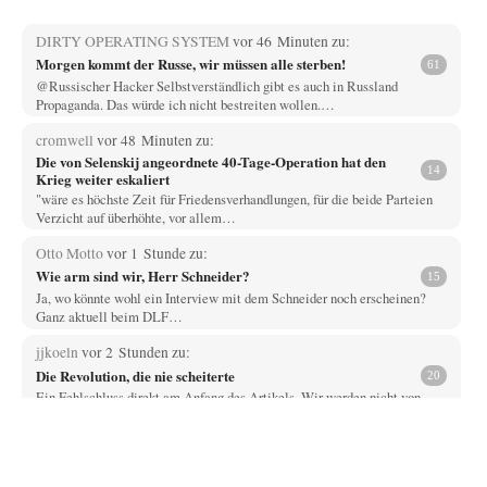
DIRTY OPERATING SYSTEM
vor 46 Minuten zu:
Morgen kommt der Russe, wir müssen alle sterben!
61
@Russischer Hacker Selbstverständlich gibt es auch in Russland
Propaganda. Das würde ich nicht bestreiten wollen.…
cromwell
vor 48 Minuten zu:
Die von Selenskij angeordnete 40-Tage-Operation hat den
14
Krieg weiter eskaliert
"wäre es höchste Zeit für Friedensverhandlungen, für die beide Parteien
Verzicht auf überhöhte, vor allem…
Otto Motto
vor 1 Stunde zu:
Wie arm sind wir, Herr Schneider?
15
Ja, wo könnte wohl ein Interview mit dem Schneider noch erscheinen?
Ganz aktuell beim DLF…
jjkoeln
vor 2 Stunden zu:
Die Revolution, die nie scheiterte
20
Ein Fehlschluss direkt am Anfang des Artikels. Wir werden nicht von
einem System gesteuert, sondern…
Kowolski
vor 2 Stunden zu:
Helmut Schelsky – Der Mann, der den Marxismus überlebte
26