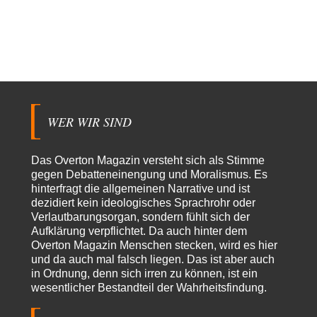
Stefan M
vor 4 Stunden zu:
Masseninvasion von Ceuta: Ein organisierter Angriff
3
Ja ja, das ist der Fluch der schönen neuen Smartphone-Zeit. Einer ruft und
Zehntausende dackeln…
Adel verpflichtet
vor 6 Stunden zu:
»Der freie Wille ist ein Mythos«
70
Vielen Dank, hatte ich nicht auf dem Schirm, weil ich ihn nicht mehr
lese. Beweist…
WER WIR SIND
garno
vor 8 Stunden zu:
Absurde Debatte um Ceuta-„Invasion“ durch Marokko
28
vertieft EU-Spaltung
Das Overton Magazin versteht sich als Stimme
Gratuliere, du hast erkannt wer hier der Bösewicht ist. Dann kann es ja
gegen Debatteneinengung und Moralismus. Es
gar nicht…
hinterfragt die allgemeinen Narrative und ist
dezidiert kein ideologisches Sprachrohr oder
Schattenland
vor 9 Stunden zu:
Verlautbarungsorgan, sondern fühlt sich der
Unkabarettistische Anstalten
1
Aufklärung verpflichtet. Da auch hinter dem
Dem schließe ich mich 100 pro an - das deutsche politische Kabarett ist
tot (Lisa…
Overton Magazin Menschen stecken, wird es hier
und da auch mal falsch liegen. Das ist aber auch
YaSa
vor 10 Stunden zu:
in Ordnung, denn sich irren zu können, ist ein
Dissonanzen
1
wesentlicher Bestandteil der Wahrheitsfindung.
Kleine Korrektur: Anders als Moshe Zuckermann schildet gab es in den
1960er und 1970er Jahren…