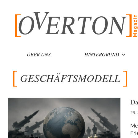
Zum
Inhalt
springen
ÜBER UNS
HINTERGRUND
GESCHÄFTSMODELL
Da
29. 
Me
Fri