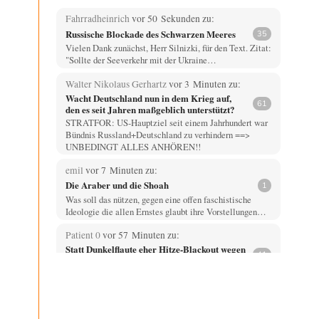
Fahrradheinrich
vor 50 Sekunden zu:
Russische Blockade des Schwarzen Meeres
35
Vielen Dank zunächst, Herr Silnizki, für den Text. Zitat:
"Sollte der Seeverkehr mit der Ukraine…
Walter Nikolaus Gerhartz
vor 3 Minuten zu:
Wacht Deutschland nun in dem Krieg auf,
61
den es seit Jahren maßgeblich unterstützt?
STRATFOR: US-Hauptziel seit einem Jahrhundert war
Bündnis Russland+Deutschland zu verhindern ==>
UNBEDINGT ALLES ANHÖREN!!
emil
vor 7 Minuten zu:
Die Araber und die Shoah
1
Was soll das nützen, gegen eine offen faschistische
Ideologie die allen Ernstes glaubt ihre Vorstellungen…
Patient 0
vor 57 Minuten zu:
Statt Dunkelflaute eher Hitze-Blackout wegen
41
Kühlwassermangel für Atomkraft
> Schon nur mit solchen Anlagen kann man die
Dunkelflauten-Problematik lösen. Du musst 12h
Nacht…