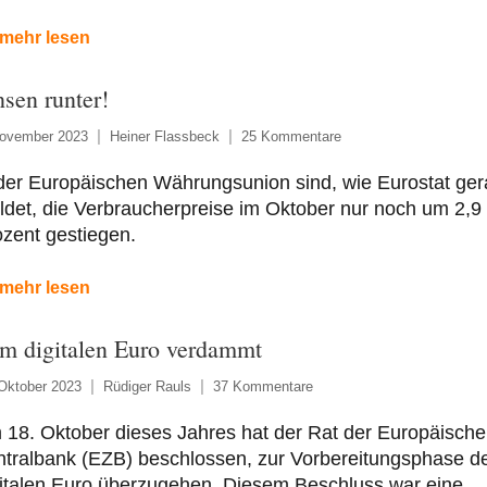
mehr lesen
nsen runter!
November 2023
Heiner Flassbeck
25 Kommentare
der Europäischen Währungsunion sind, wie Eurostat ge
det, die Verbraucherpreise im Oktober nur noch um 2,9
zent gestiegen.
mehr lesen
m digitalen Euro verdammt
Oktober 2023
Rüdiger Rauls
37 Kommentare
18. Oktober dieses Jahres hat der Rat der Europäisch
ntralbank (EZB) beschlossen, zur Vorbereitungsphase d
gitalen Euro überzugehen. Diesem Beschluss war eine