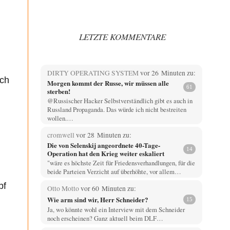
LETZTE KOMMENTARE
DIRTY OPERATING SYSTEM
vor 26 Minuten zu:
sch
Morgen kommt der Russe, wir müssen alle
61
sterben!
@Russischer Hacker Selbstverständlich gibt es auch in
Russland Propaganda. Das würde ich nicht bestreiten
wollen.…
cromwell
vor 28 Minuten zu:
Die von Selenskij angeordnete 40-Tage-
14
Operation hat den Krieg weiter eskaliert
"wäre es höchste Zeit für Friedensverhandlungen, für die
beide Parteien Verzicht auf überhöhte, vor allem…
pf
Otto Motto
vor 60 Minuten zu:
Wie arm sind wir, Herr Schneider?
15
Ja, wo könnte wohl ein Interview mit dem Schneider
noch erscheinen? Ganz aktuell beim DLF…