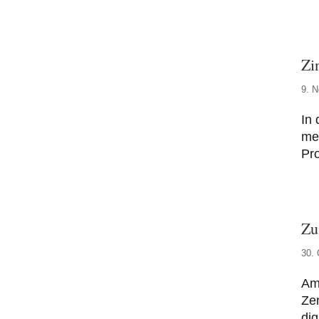
Zi
9. 
In 
mel
Pro
Zu
30. 
Am 
Ze
di