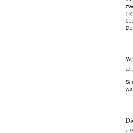
zw
di
bes
Deu
Wa
13. 
Sin
was
Die
7. O