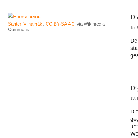
Di
Santeri Viinamäki
,
CC BY-SA 4.0
, via Wikimedia
15. 
Commons
Deu
sta
ge
Di
13.
Di
ge
unt
We