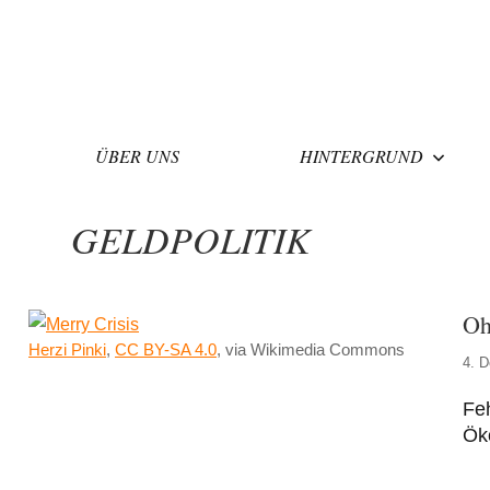
Zum
Inhalt
springen
ÜBER UNS
HINTERGRUND
GELDPOLITIK
Oh
Herzi Pinki
,
CC BY-SA 4.0
, via Wikimedia Commons
4. 
Feh
Ök