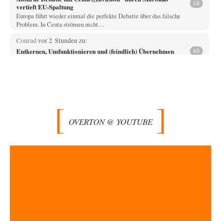
16
vertieft EU-Spaltung
Europa führt wieder einmal die perfekte Debatte über das falsche
Problem. In Ceuta strömen nicht…
Conrad
vor 2 Stunden zu:
Entkernen, Umfunktionieren und (feindlich) Übernehmen
49
Die NATO-Manöver gibt es noch. Mehr, als, zuvor, größere, nur eben jetzt
ein paar tausend…
Whoopy
vor 3 Stunden zu:
Russische Blockade des Schwarzen Meeres
34
Fragen, die sich stellen: Wem nützt das Ganze und wer hat ein Interesse
an einer…
OVERTON @ YOUTUBE
El-G
vor 9 Stunden zu:
Rechts- oder Linksträger?
39
Lieber jjkoeln, im Gegensatz zu anderen Texten von RdL, ist dieser
explizit als "Glosse" ausgezeichnet.…
Mikrowelle
vor 9 Stunden zu:
Wacht Deutschland nun in dem Krieg auf, den es seit Jahren
60
maßgeblich unterstützt?
Bei meinen Ermittlungen bin ich auf dieses alte, streng geheime Video
des "60 Minutes"-Kanals (eng.)…