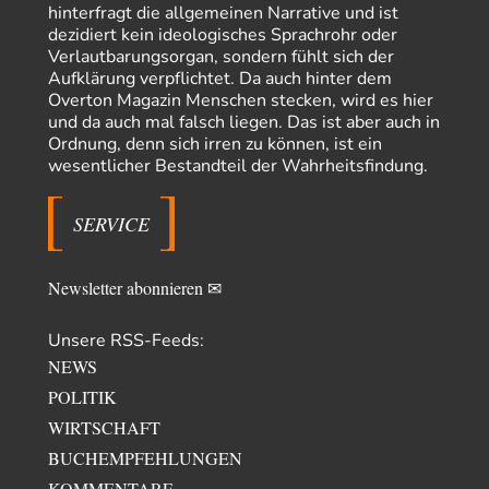
hinterfragt die allgemeinen Narrative und ist
Besagte.....
dezidiert kein ideologisches Sprachrohr oder
Peter Müller
vor 19 Stunden zu:
Verlautbarungsorgan, sondern fühlt sich der
Der Krieg aus dem Baumarkt: Wie billige Drohnen die
Aufklärung verpflichtet. Da auch hinter dem
1
Militärmacht verändern
Overton Magazin Menschen stecken, wird es hier
Warum werden wichtigere Fragen nicht gestellt? Auch die KI könnte mir
und da auch mal falsch liegen. Das ist aber auch in
nur sagen, was die…
Ordnung, denn sich irren zu können, ist ein
wesentlicher Bestandteil der Wahrheitsfindung.
Claire Grube
vor 19 Stunden zu:
»Der freie Wille ist ein Mythos«
26
Rrrrrrichtig: Kritik am Chef und Du wirst exkludiert. Ein typischer
SERVICE
Schulterklopferblog. Wer wie Herr Erdmann…
Platons Sokrates
vor 20 Stunden zu:
Die Revolution, die nie scheiterte
Newsletter abonnieren ✉
22
Es gibt 3 Arten von Freiheit: die geistige ,die seelische und die physische.
Man darf…
Unsere RSS-Feeds:
Erzengelin
vor 21 Stunden zu:
NEWS
Leihmutterschaft als Zweig des Transhumanismus
33
POLITIK
es ist zum verzweifeln. so widerlich. ekelhaft, grausam. wahrscheinlich
WIRTSCHAFT
hat das alles keinen zweck mehr,…
BUCHEMPFEHLUNGEN
emil
vor 23 Stunden zu:
From Field to Glass – Bio hochprozentig
KOMMENTARE
7