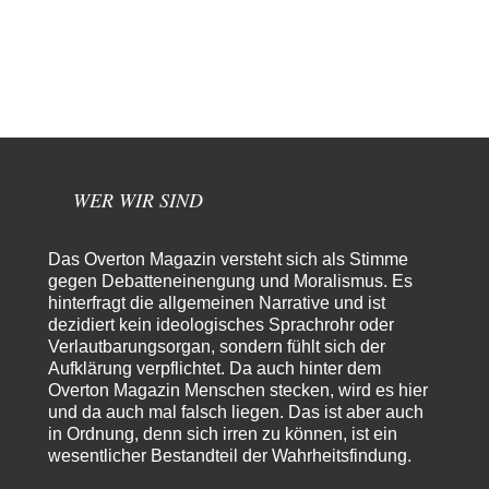
Rubis
vor 9 Stunden zu:
Die von Selenskij angeordnete 40-Tage-Operation hat den
65
Krieg weiter eskaliert
Hallo venice im Link unten gibt es einen Screenshot vielleicht ist es der
Besagte.....
Peter Müller
vor 13 Stunden zu:
Der Krieg aus dem Baumarkt: Wie billige Drohnen die
1
Militärmacht verändern
Warum werden wichtigere Fragen nicht gestellt? Auch die KI könnte mir
WER WIR SIND
nur sagen, was die…
Claire Grube
vor 13 Stunden zu:
Das Overton Magazin versteht sich als Stimme
»Der freie Wille ist ein Mythos«
34
gegen Debatteneinengung und Moralismus. Es
Rrrrrrichtig: Kritik am Chef und Du wirst exkludiert. Ein typischer
hinterfragt die allgemeinen Narrative und ist
Schulterklopferblog. Wer wie Herr Erdmann…
dezidiert kein ideologisches Sprachrohr oder
Platons Sokrates
vor 14 Stunden zu:
Verlautbarungsorgan, sondern fühlt sich der
Die Revolution, die nie scheiterte
22
Aufklärung verpflichtet. Da auch hinter dem
Es gibt 3 Arten von Freiheit: die geistige ,die seelische und die physische.
Overton Magazin Menschen stecken, wird es hier
Man darf…
und da auch mal falsch liegen. Das ist aber auch
in Ordnung, denn sich irren zu können, ist ein
Erzengelin
vor 15 Stunden zu:
wesentlicher Bestandteil der Wahrheitsfindung.
Leihmutterschaft als Zweig des Transhumanismus
35
es ist zum verzweifeln. so widerlich. ekelhaft, grausam. wahrscheinlich