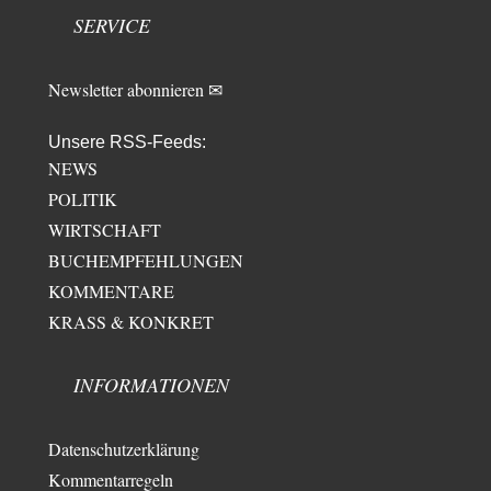
hat das alles keinen zweck mehr,…
SERVICE
emil
vor 17 Stunden zu:
From Field to Glass – Bio hochprozentig
7
Newsletter abonnieren ✉
Zum Nordsee-Whisky geht auch prima ein Matjesbrötchen, ich hab's für
euch getestet. Beim Etikett ist…
Unsere RSS-Feeds:
emil
vor 19 Stunden zu:
NEWS
Absurde Debatte um Ceuta-„Invasion“ durch Marokko
20
vertieft EU-Spaltung
POLITIK
China sagt jetzt auch etwas: Interessant ist vor allem die offizielle
WIRTSCHAFT
Anerkennung der USA, das…
BUCHEMPFEHLUNGEN
overton4cm
vor 1 Tag zu:
Morgen kommt der Russe, wir müssen alle sterben!
KOMMENTARE
13
Kurz gesagt: der Autor dieses Kommentars weiß es ganz genau. Er hat die
KRASS & KONKRET
Deutungshoheit. In…
Bernie
vor 1 Tag zu:
INFORMATIONEN
Der Anschlag auf eine Lebenslüge
1
@Thomas Danke für den hilfreichen Hinweis ;-) Ob Hamed Abdel-Samad
seine Thesen von Ex-US-Präsident Bush…
Datenschutzerklärung
El-G
vor 1 Tag zu:
Kommentarregeln
US-Außenministerium: Kuba ist „weniger ein Nationalstaat