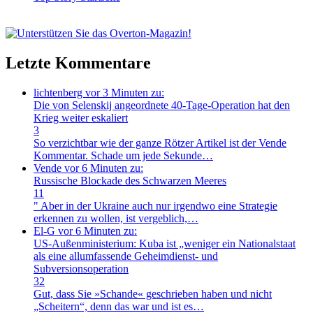
Letzte Kommentare
lichtenberg
vor 3 Minuten zu:
Die von Selenskij angeordnete 40-Tage-Operation hat den
Krieg weiter eskaliert
3
So verzichtbar wie der ganze Rötzer Artikel ist der Vende
Kommentar. Schade um jede Sekunde…
Vende
vor 6 Minuten zu:
Russische Blockade des Schwarzen Meeres
11
" Aber in der Ukraine auch nur irgendwo eine Strategie
erkennen zu wollen, ist vergeblich,…
El-G
vor 6 Minuten zu:
US-Außenministerium: Kuba ist „weniger ein Nationalstaat
als eine allumfassende Geheimdienst- und
Subversionsoperation
32
Gut, dass Sie »Schande« geschrieben haben und nicht
„Scheitern“, denn das war und ist es…