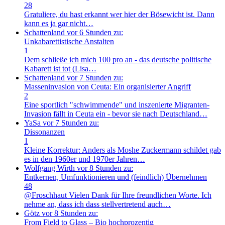
28
Gratuliere, du hast erkannt wer hier der Bösewicht ist. Dann
kann es ja gar nicht…
Schattenland
vor 6 Stunden zu:
Unkabarettistische Anstalten
1
Dem schließe ich mich 100 pro an - das deutsche politische
Kabarett ist tot (Lisa…
Schattenland
vor 7 Stunden zu:
Masseninvasion von Ceuta: Ein organisierter Angriff
2
Eine sportlich "schwimmende" und inszenierte Migranten-
Invasion fällt in Ceuta ein - bevor sie nach Deutschland…
YaSa
vor 7 Stunden zu:
Dissonanzen
1
Kleine Korrektur: Anders als Moshe Zuckermann schildet gab
es in den 1960er und 1970er Jahren…
Wolfgang Wirth
vor 8 Stunden zu:
Entkernen, Umfunktionieren und (feindlich) Übernehmen
48
@Froschhaut Vielen Dank für Ihre freundlichen Worte. Ich
nehme an, dass ich dass stellvertretend auch…
Götz
vor 8 Stunden zu:
From Field to Glass – Bio hochprozentig