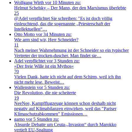
Wolfgang Wirth
vor 10 Minuten zu:
Helmut Schelsky – Der Mann, der den Marxismus überlebte
25
@Adel verpflichtet Sie schreiben: "Es ist doch völlig
einleuchtend, das die sogenannte „Priesterschaft der
Intellektuellen“…
Otto Motto
vor 34 Minuten zu:
Wie arm sind wir, Herr Schneider?
11
Nach meiner Wahrnehmung ist der Schneider so ein typischer
Vertreter der trocken-duscher. Man findet sie…
Adel verpflichtet
vor 3 Stunden zu:
»Der freie Wille ist ein Mythos«
70
Vielen Dank, hatte ich nicht auf dem Schirm, weil ich ihn
nicht mehr lese. Beweist…
Wallenstein
vor 5 Stunden zu:
Die Revolution, die nie scheiterte
19
NeeNee, Kampfflugzeuge können schon deshalb nicht
negativ auf Klimabilanzen einwirken, weil das "Pariser
Klimaschutzabkommen" Emissionen…
garno
vor 5 Stunden zu:
Absurde Debatte um Ceuta-„Invasion“ durch Marokko
vertieft EU-Spaltung