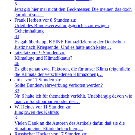
5
Jetzt gib hier mal nicht den Beckmesser. Die meinen das doch
gar nicht so -…
Frank Herbert
vor 8 Stunden zu:
Urteil des Bundesverwaltungsgerichts zur ewigen
Geheimhaltung
33
Es gab überhaupt KEINE Entnazifizierung der Deutschen
Justiz nach Kriegsende! Und es hätte auch keine…
ratzefatz
vor 9 Stunden zu:
Klimalüge und Klimadiktatur?
46
Es gibt genau zwei Faktoren, die für unser Klima (eigentlich:
die Klimata der verschiedenen Klimazonen)…
arth_
vor 11 Stunden zu:
Sollte Bundeswehrwerbung verboten werden?
33
Nr. 6 halte ich für thematisch verfehlt. Unabhängig davon wie
man zu Saudibarbarien oder der…
W. Heines
vor 11 Stunden zu:
Junglöwen des Kalifats
3
Vielen Dank an die Autoren des Artikels dafür, daß sie die
Situation einer Ethnie beleuchten,…
Russischer Hacker
vor 17 Stunden zu: