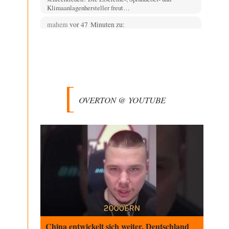
Klimaanlagenhersteller freut…
mahem
vor 47 Minuten zu:
Die Araber und die Shoah
4
Hier handelt es sich um eine Buchbesprechung und nicht
um einen geschichtlichen Abriss des Palästina/Israel…
AeaP
vor 58 Minuten zu:
Absurde Debatte um Ceuta-„Invasion“ durch
11
Marokko vertieft EU-Spaltung
OVERTON @ YOUTUBE
Jetzt versuchen "interessierte Kreise" Georg Restle
fertigzumachen, der in der Ceuta-Angelegenheit von
einem "US-israelisch-marokkanischen Bündnis"…
Adel verpflichtet
vor 2 Stunden zu:
CSD-Anschlag: Amri 2.0?
3
Wir werden doch wie immer auch hier nur verarscht und
wer glaubt das ein SWAT-Team…
Adel verpflichtet
vor 2 Stunden zu:
Die Macht der KI-Besitzer
11
This is what we get: Gates Foundation finanziert KI-
gesteuerte Erschaffung synthetischer Viren. Nicht nur
das…
China entwickelt sich weiter, Deutschland