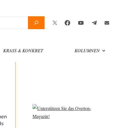
Twitter
Facebook
YouTube
Telegram
Newslette
KRASS & KONKRET
KOLUMNEN
hen
ds