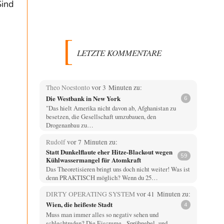
Sind
LETZTE KOMMENTARE
Theo Noestonto
vor 3 Minuten zu:
Die Westbank in New York
6
"Das hielt Amerika nicht davon ab, Afghanistan zu
besetzen, die Gesellschaft umzubauen, den
Drogenanbau zu…
Rudolf
vor 7 Minuten zu:
Statt Dunkelflaute eher Hitze-Blackout wegen
59
Kühlwassermangel für Atomkraft
Das Theoretisieren bringt uns doch nicht weiter! Was ist
denn PRAKTISCH möglich? Wenn du 25…
DIRTY OPERATING SYSTEM
vor 41 Minuten zu:
Wien, die heißeste Stadt
4
Muss man immer alles so negativ sehen und
schlechtreden? Die Eiscreme-, Sprühnebel- und