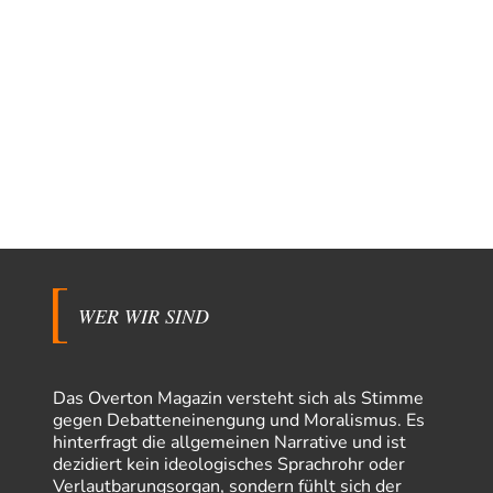
WER WIR SIND
Das Overton Magazin versteht sich als Stimme
gegen Debatteneinengung und Moralismus. Es
hinterfragt die allgemeinen Narrative und ist
dezidiert kein ideologisches Sprachrohr oder
Verlautbarungsorgan, sondern fühlt sich der