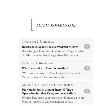
LETZTE KOMMENTARE
jjkoeln
vor 2 Stunden zu:
Russische Blockade des Schwarzen Meeres
24
Die witzigste Form der ukrainischen Klage ist, dass
Schiffe, die unter der Flagge eines Drittstaates…
PRO1
vor 3 Stunden zu:
Wie arm sind wir, Herr Schneider?
16
"Wie arm sind wir,... " Armut fängt dort an, wo der
Mensch aufgehört hat, nachzudenken!…
OSTDEUTSCHER47
vor 3 Stunden zu:
Die von Selenskij angeordnete 40-Tage-
34
Operation hat den Krieg weiter eskaliert
Wenige Tage nach dem russischen Einmarsch in die
Ukraine, am 04.03. 22, erschien auf dem…