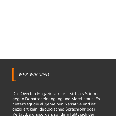
WER WIR SIND
Das Overton Magazin versteht sich als Stimme
gegen Debatteneinengung und Moralismus. Es
hinterfragt die allgemeinen Narrative und ist
dezidiert kein ideologisches Sprachrohr oder
Verlautbarungsorgan, sondern fühlt sich der