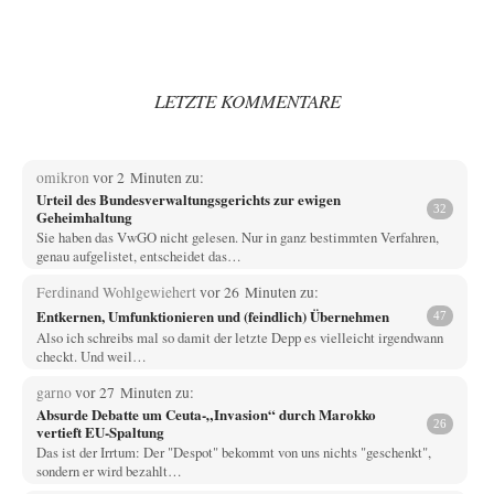
LETZTE KOMMENTARE
omikron
vor 2 Minuten zu:
Urteil des Bundesverwaltungsgerichts zur ewigen
32
Geheimhaltung
Sie haben das VwGO nicht gelesen. Nur in ganz bestimmten Verfahren,
genau aufgelistet, entscheidet das…
Ferdinand Wohlgewiehert
vor 26 Minuten zu:
Entkernen, Umfunktionieren und (feindlich) Übernehmen
47
Also ich schreibs mal so damit der letzte Depp es vielleicht irgendwann
checkt. Und weil…
garno
vor 27 Minuten zu:
Absurde Debatte um Ceuta-„Invasion“ durch Marokko
26
vertieft EU-Spaltung
Das ist der Irrtum: Der "Despot" bekommt von uns nichts "geschenkt",
sondern er wird bezahlt…