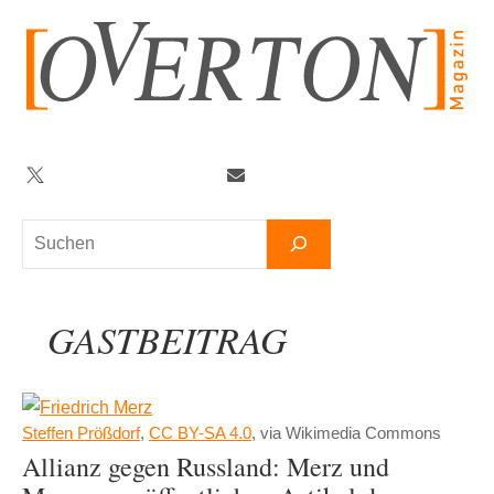
Zum
Inhalt
springen
Twitter
Facebook
YouTube
Telegram
Newsletter
Suchen
GASTBEITRAG
Steffen Prößdorf
,
CC BY-SA 4.0
, via Wikimedia Commons
Allianz gegen Russland: Merz und