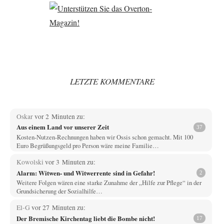
LETZTE KOMMENTARE
Oskar
vor 2 Minuten zu:
Aus einem Land vor unserer Zeit
37
Kosten-Nutzen-Rechnungen haben wir Ossis schon gemacht. Mit 100
Euro Begrüßungsgeld pro Person wäre meine Familie…
Kowolski
vor 3 Minuten zu:
Alarm: Witwen- und Witwerrente sind in Gefahr!
2
Weitere Folgen wären eine starke Zunahme der „Hilfe zur Pflege“ in der
Grundsicherung der Sozialhilfe…
El-G
vor 27 Minuten zu:
Der Bremische Kirchentag liebt die Bombe nicht!
17