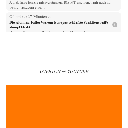
Jep, da habe ich Sie missverstanden, 10,8 MT erschienen mir auch zu
wenig. Trotzdem eine…
Gilbert
vor 37 Minuten zu:
Die Alumina-Falle: Warum Europas schärfste Sanktionswaffe
6
stumpf bleibt
Hybrider Krieg gegen Russland auf allen Ebenen, also genau das, was
man Russland immer unterstellt.…
Ralf Streck
vor 1 Stunde zu:
Statt Dunkelflaute eher Hitze-Blackout wegen
77
Kühlwassermangel für Atomkraft
Und was sehe ich da fur August? Wind on shore max = 200 MW zum…
OVERTON @ YOUTUBE
signorRossiSuchtDasGlück
vor 2 Stunden zu:
Territoriale Neuordnung der Ukraine?
39
Gemini liegt da falsch. Wenn man Grok die gleiche Frage stellt wird dies
geantwortet: Michael…
Padenom
vor 2 Stunden zu:
Wien, die heißeste Stadt
39
Oh mein Gott! Wir haben Sommer mit einer ganz besonders ausgeprägten
Wärmephase, so wie es…
Bernie
vor 5 Stunden zu: