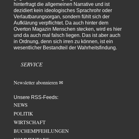
Wacht Deutschland nun in dem Krieg auf, den es seit Jahren
hinterfragt die allgemeinen Narrative und ist
74
maßgeblich unterstützt?
dezidiert kein ideologisches Sprachrohr oder
Ich tippe auf die Ukros. Für solche James Bond-Aktionen ist der VS zu
Verlautbarungsorgan, sondern fühlt sich der
tappsig. Bei…
Aufklärung verpflichtet. Da auch hinter dem
Overton Magazin Menschen stecken, wird es hier
sylvain
vor 22 Stunden zu:
und da auch mal falsch liegen. Das ist aber auch
Rechts- oder Linksträger?
41
in Ordnung, denn sich irren zu können, ist ein
Danke für den Link. Ich vertraue ja der Wissenschaft, wissen Sie? Und da
wesentlicher Bestandteil der Wahrheitsfindung.
ist es…
Theo Noestonto
vor 1 Tag zu:
SERVICE
Die Westbank in New York
6
"Das hielt Amerika nicht davon ab, Afghanistan zu besetzen, die
Gesellschaft umzubauen, den Drogenanbau zu…
Newsletter abonnieren ✉
AeaP
vor 1 Tag zu:
Absurde Debatte um Ceuta-„Invasion“ durch Marokko vertieft
5
EU-Spaltung
Unsere RSS-Feeds:
Jetzt versuchen "interessierte Kreise" Georg Restle fertigzumachen, der
NEWS
in der Ceuta-Angelegenheit von einem "US-israelisch-marokkanischen
POLITIK
Bündnis"…
WIRTSCHAFT
Theo Noestonto
vor 1 Tag zu:
BUCHEMPFEHLUNGEN
Russische Blockade des Schwarzen Meeres
29
"Ohne tragfähige Argumentation wirds wohl eher nix mit dem