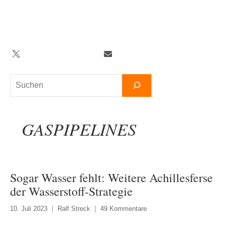
Zum
Inhalt
springen
Twitter
Facebook
YouTube
Telegram
Newsletter
Suchen
GASPIPELINES
Sogar Wasser fehlt: Weitere Achillesferse
der Wasserstoff-Strategie
10. Juli 2023
Ralf Streck
49 Kommentare