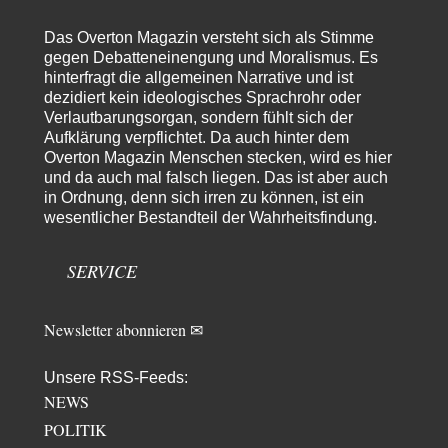
From Field to Glass – Bio hochprozentig
5
Das Overton Magazin versteht sich als Stimme
Jetzt gib hier mal nicht den Beckmesser. Die meinen das doch gar nicht
so -…
gegen Debatteneinengung und Moralismus. Es
hinterfragt die allgemeinen Narrative und ist
Frank Herbert
vor 6 Stunden zu:
dezidiert kein ideologisches Sprachrohr oder
Urteil des Bundesverwaltungsgerichts zur ewigen
Verlautbarungsorgan, sondern fühlt sich der
33
Geheimhaltung
Aufklärung verpflichtet. Da auch hinter dem
Es gab überhaupt KEINE Entnazifizierung der Deutschen Justiz nach
Overton Magazin Menschen stecken, wird es hier
Kriegsende! Und es hätte auch keine…
und da auch mal falsch liegen. Das ist aber auch
ratzefatz
vor 7 Stunden zu:
in Ordnung, denn sich irren zu können, ist ein
Klimalüge und Klimadiktatur?
wesentlicher Bestandteil der Wahrheitsfindung.
57
Es gibt genau zwei Faktoren, die für unser Klima (eigentlich: die Klimata
der verschiedenen Klimazonen)…
SERVICE
arth_
vor 9 Stunden zu:
Sollte Bundeswehrwerbung verboten werden?
33
Nr. 6 halte ich für thematisch verfehlt. Unabhängig davon wie man zu
Newsletter abonnieren ✉
Saudibarbarien oder der…
W. Heines
vor 9 Stunden zu:
Unsere RSS-Feeds:
Junglöwen des Kalifats
NEWS
3
Vielen Dank an die Autoren des Artikels dafür, daß sie die Situation einer
POLITIK
Ethnie beleuchten,…