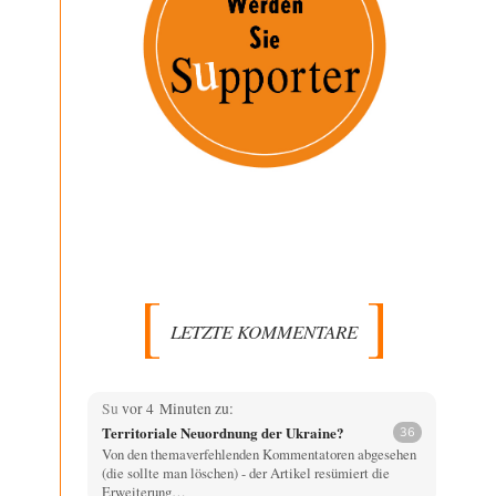
LETZTE KOMMENTARE
Su
vor 4 Minuten zu:
Territoriale Neuordnung der Ukraine?
36
Von den themaverfehlenden Kommentatoren abgesehen
(die sollte man löschen) - der Artikel resümiert die
Erweiterung…