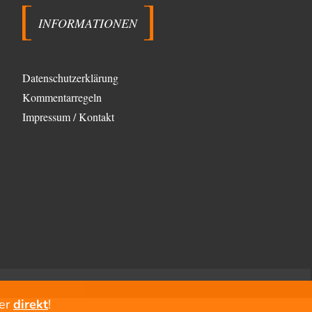
Trilex
vor 5 Stunden zu:
Ein Bild der Friedensbewegung
16
INFORMATIONEN
Sicher, das Innere bricht sich Bann. Gemeint ist damit
stets eine Interaktion. Wir waren zu…
PaulKehl
vor 9 Stunden zu:
Datenschutzerklärung
Wacht Deutschland nun in dem Krieg auf,
74
den es seit Jahren maßgeblich unterstützt?
Kommentarregeln
Ich tippe auf die Ukros. Für solche James Bond-
Aktionen ist der VS zu tappsig. Bei…
Impressum / Kontakt
sylvain
vor 18 Stunden zu:
Rechts- oder Linksträger?
41
Danke für den Link. Ich vertraue ja der Wissenschaft,
wissen Sie? Und da ist es…
Theo Noestonto
vor 20 Stunden zu:
Die Westbank in New York
6
"Das hielt Amerika nicht davon ab, Afghanistan zu
besetzen, die Gesellschaft umzubauen, den
Drogenanbau zu…
AeaP
vor 21 Stunden zu:
Absurde Debatte um Ceuta-„Invasion“ durch
6
Marokko vertieft EU-Spaltung
er
direkt
!