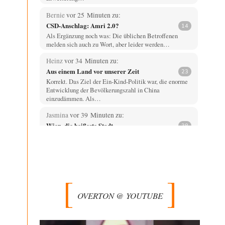
Bernie
vor 25 Minuten zu:
CSD-Anschlag: Amri 2.0?
14
Als Ergänzung noch was: Die üblichen Betroffenen
melden sich auch zu Wort, aber leider werden…
Heinz
vor 34 Minuten zu:
Aus einem Land vor unserer Zeit
23
Korrekt. Das Ziel der Ein-Kind-Politik war, die enorme
Entwicklung der Bevölkerungszahl in China
einzudämmen. Als…
Jasmina
vor 39 Minuten zu:
Wien, die heißeste Stadt
38
Genau! Und was natürlich dazu kommt sind die
überbordenden Rechenzentren! Heute muss ja jeder
wegen…
Qana
vor 1 Stunde zu:
Der Bremische Kirchentag liebt die Bombe
4
nicht!
OVERTON @ YOUTUBE
Sorry, Peter Bürger, für den Mißbrauch deiner überaus
rechtschaffenen Darstellung und deines Berichtes, aber
vielleicht…