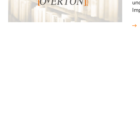
un
Imp