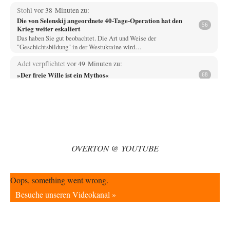
Stohl
vor 38 Minuten zu:
Die von Selenskij angeordnete 40-Tage-Operation hat den
56
Krieg weiter eskaliert
Das haben Sie gut beobachtet. Die Art und Weise der
"Geschichtsbildung" in der Westukraine wird…
Adel verpflichtet
vor 49 Minuten zu:
»Der freie Wille ist ein Mythos«
68
Ich bezweifle doch sehr stark, dass das Erdmännchen überhaupt wirklich
linke Ideale beherzigt, das schon…
Rubis
vor 1 Stunde zu:
Russische Blockade des Schwarzen Meeres
29
haben die USA auch Verständnis dafür, wenn sich Mexiko seine Gebiete
auch wieder zurückholt, die…
OVERTON @ YOUTUBE
Wolfgang Wirth
vor 2 Stunden zu:
Helmut Schelsky – Der Mann, der den Marxismus überlebte
31
@ 1211 Danke für Ihre Hinweise! Vielleicht könnte man auch noch
Oops, something went wrong.
Piketty erwähnen?!? Bezogen auf…
Besuche unseren Videokanal »
emil
vor 3 Stunden zu:
From Field to Glass – Bio hochprozentig
7
Zum Nordsee-Whisky geht auch prima ein Matjesbrötchen, ich hab's für