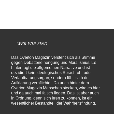
euch getestet. Beim Etikett ist…
DIRTY OPERATING SYSTEM
vor 4 Stunden zu:
Wie arm sind wir, Herr Schneider?
19
@AeaP Vor der "Wende" 1989/90 gab es im Wertewesten schon eine
Wende, die "geistig-moralische Wende"…
emil
vor 5 Stunden zu:
Absurde Debatte um Ceuta-„Invasion“ durch Marokko
29
vertieft EU-Spaltung
WER WIR SIND
China sagt jetzt auch etwas: Interessant ist vor allem die offizielle
Anerkennung der USA, das…
Das Overton Magazin versteht sich als Stimme
overton4cm
vor 13 Stunden zu:
gegen Debatteneinengung und Moralismus. Es
Morgen kommt der Russe, wir müssen alle sterben!
43
hinterfragt die allgemeinen Narrative und ist
Kurz gesagt: der Autor dieses Kommentars weiß es ganz genau. Er hat die
dezidiert kein ideologisches Sprachrohr oder
Deutungshoheit. In…
Verlautbarungsorgan, sondern fühlt sich der
Aufklärung verpflichtet. Da auch hinter dem
DIRTY OPERATING SYSTEM
vor 15 Stunden zu:
Overton Magazin Menschen stecken, wird es hier
Die Revolution, die nie scheiterte
21
und da auch mal falsch liegen. Das ist aber auch
@jjkoeln "Und in der Tat, steiges Problematisieren und die letzten
Winkel analysieren ist nicht hilfreich.…
in Ordnung, denn sich irren zu können, ist ein
wesentlicher Bestandteil der Wahrheitsfindung.
Bernie
vor 15 Stunden zu:
Der Anschlag auf eine Lebenslüge
3