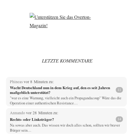
LETZTE KOMMENTARE
Phineas
vor 8 Minuten zu:
Wacht Deutschland nun in dem Krieg auf, den es seit Jahren
11
maßgeblich unterstützt?
"war es eine Warnung, vielleicht auch ein Propagandacoup" Wäre das die
Operation einer authentischen Resistance…
Annando
vor 28 Minuten zu:
Rechts- oder Linksträger?
14
Na sowas aber auch. Das wissen wir doch alles schon, sollten wir braver
Bürger sein…