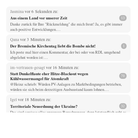
Jasmina
vor 6 Sekunden zu:
Aus einem Land vor unserer Zeit
13
Danke zurück für Ihre "Rückmeldung" die mich freut! Ja, es gibt immer
auch positive Entwicklungen.…
Qana
vor 3 Minuten zu:
Der Bremische Kirchentag liebt die Bombe nicht!
1
Ich poste mal hier einen Kommentar, der bei oder von RDL umgehend
abgelehnt worden ist:…
im-vertrauen-gesagt
vor 16 Minuten zu:
Statt Dunkelflaute eher Hitze-Blackout wegen
70
Kühlwassermangel für Atomkraft
@Heinz schrieb: Würden PV-Anlagen zu Marktbedingungen betrieben,
würden sie sich beim derzeitigen Ausbaustand kaum lohnen.…
Igel
vor 18 Minuten zu:
Territoriale Neuordnung der Ukraine?
32
Das sind sowieso alles ungenaue Berechnungen, denn letztendlich geht es
immer um die reale Kaufkraft.…
Juergen
vor 37 Minuten zu:
Wien, die heißeste Stadt
36