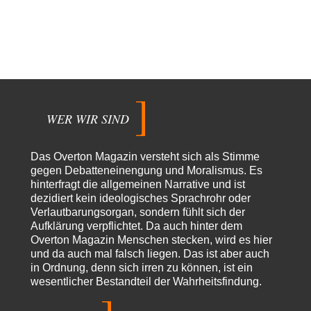
Sicher, das Innere bricht sich Bann. Gemeint ist damit stets eine
Interaktion. Wir waren zu…
PaulKehl
vor 7 Stunden zu:
Wacht Deutschland nun in dem Krieg auf, den es seit Jahren
74
maßgeblich unterstützt?
Ich tippe auf die Ukros. Für solche James Bond-Aktionen ist der VS zu
tappsig. Bei…
WER WIR SIND
sylvain
vor 16 Stunden zu:
Rechts- oder Linksträger?
41
Danke für den Link. Ich vertraue ja der Wissenschaft, wissen Sie? Und da
Das Overton Magazin versteht sich als Stimme
ist es…
gegen Debatteneinengung und Moralismus. Es
Theo Noestonto
vor 18 Stunden zu:
hinterfragt die allgemeinen Narrative und ist
Die Westbank in New York
6
dezidiert kein ideologisches Sprachrohr oder
"Das hielt Amerika nicht davon ab, Afghanistan zu besetzen, die
Verlautbarungsorgan, sondern fühlt sich der
Gesellschaft umzubauen, den Drogenanbau zu…
Aufklärung verpflichtet. Da auch hinter dem
Overton Magazin Menschen stecken, wird es hier
AeaP
vor 19 Stunden zu:
und da auch mal falsch liegen. Das ist aber auch
Absurde Debatte um Ceuta-„Invasion“ durch Marokko vertieft
7
in Ordnung, denn sich irren zu können, ist ein
EU-Spaltung
wesentlicher Bestandteil der Wahrheitsfindung.
Jetzt versuchen "interessierte Kreise" Georg Restle fertigzumachen, der
in der Ceuta-Angelegenheit von einem "US-israelisch-marokkanischen
Bündnis"…