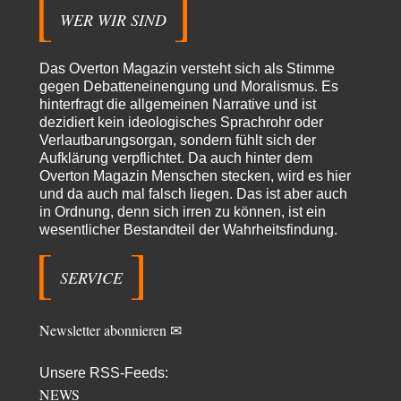
WER WIR SIND
Ute Plass
vor 15 Stunden zu:
Urteil des Bundesverwaltungsgerichts zur ewigen
34
Geheimhaltung
Gaby Weber stellt fest : "So ist das in der Bundesrepublik: von
Das Overton Magazin versteht sich als Stimme
Transparenz, Rechtstaatlichkeit und…
gegen Debatteneinengung und Moralismus. Es
hinterfragt die allgemeinen Narrative und ist
El-G
vor 15 Stunden zu:
dezidiert kein ideologisches Sprachrohr oder
US-Außenministerium: Kuba ist „weniger ein Nationalstaat
32
Verlautbarungsorgan, sondern fühlt sich der
als eine allumfassende Geheimdienst- und
Subversionsoperation
Aufklärung verpflichtet. Da auch hinter dem
Gut, dass Sie »Schande« geschrieben haben und nicht „Scheitern“, denn
das war und ist es…
Overton Magazin Menschen stecken, wird es hier
und da auch mal falsch liegen. Das ist aber auch
Stefan M
vor 17 Stunden zu:
in Ordnung, denn sich irren zu können, ist ein
Masseninvasion von Ceuta: Ein organisierter Angriff
2
wesentlicher Bestandteil der Wahrheitsfindung.
Ja ja, das ist der Fluch der schönen neuen Smartphone-Zeit. Einer ruft und
Zehntausende dackeln…
SERVICE
Schattenland
vor 22 Stunden zu:
Unkabarettistische Anstalten
1
Dem schließe ich mich 100 pro an - das deutsche politische Kabarett ist
Newsletter abonnieren ✉
tot (Lisa…
YaSa
vor 23 Stunden zu:
Unsere RSS-Feeds:
Dissonanzen
1
NEWS