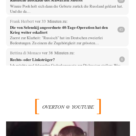
Winnie Pooh holt sich dann die Gebiete zurück die Russland geklaut hat.
Und die da…
Frank Herbert
vor 33 Minuten zu:
Die von Selenskij angeordnete 40-Tage-Operation hat den
45
Krieg weiter eskaliert
Zuerst zur Klarheit: "Russisch" hat im Deutschen zweierlei
Bedeutungen. Zu einem die Zugehörigkeit zur grössten…
Bettina di Monaco
vor 38 Minuten zu:
Rechts- oder Linksträger?
6
Ich möchte mal folgenden Gedankenansatz zur Diskussion stellen: Was
bewirkt Wokeness? Wokeness behauptet z.B. dass…
Michael
vor 1 Stunde zu:
Helmut Schelsky – Der Mann, der den Marxismus überlebte
30
Trotz ihrer Lautstärke, fällt die intellektuelle Mittelschicht durch ihre
Machtlosigkeit auf. Viel Theater, wenig Einfluss.
OVERTON @ YOUTUBE
epikur
vor 1 Stunde zu:
»Der freie Wille ist ein Mythos«
71
Herr Erdmann spricht von "Moral und Ethik" und ist in seinem Herzen
doch ein typisch…
DIRTY OPERATING SYSTEM
vor 1 Stunde zu: