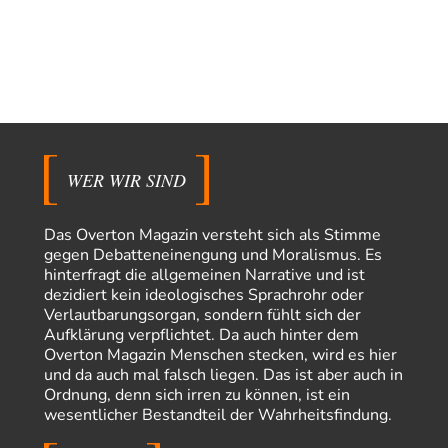
Modulation
vor 5 Stunden zu:
From Field to Glass – Bio hochprozentig
6
statt Kaffeefahrten in die Lüneburger Heide bald Einschiffungen ab
Ostende zur Abfüllung mit Whiksy samt…
Stefan M
vor 7 Stunden zu:
Masseninvasion von Ceuta: Ein organisierter Angriff
3
Ja ja, das ist der Fluch der schönen neuen Smartphone-Zeit. Einer ruft und
Zehntausende dackeln…
WER WIR SIND
Adel verpflichtet
vor 9 Stunden zu:
»Der freie Wille ist ein Mythos«
70
Vielen Dank, hatte ich nicht auf dem Schirm, weil ich ihn nicht mehr
Das Overton Magazin versteht sich als Stimme
lese. Beweist…
gegen Debatteneinengung und Moralismus. Es
hinterfragt die allgemeinen Narrative und ist
garno
vor 11 Stunden zu:
dezidiert kein ideologisches Sprachrohr oder
Absurde Debatte um Ceuta-„Invasion“ durch Marokko
28
Verlautbarungsorgan, sondern fühlt sich der
vertieft EU-Spaltung
Aufklärung verpflichtet. Da auch hinter dem
Gratuliere, du hast erkannt wer hier der Bösewicht ist. Dann kann es ja
Overton Magazin Menschen stecken, wird es hier
gar nicht…
und da auch mal falsch liegen. Das ist aber auch in
Schattenland
vor 11 Stunden zu:
Ordnung, denn sich irren zu können, ist ein
Unkabarettistische Anstalten
1
wesentlicher Bestandteil der Wahrheitsfindung.
Dem schließe ich mich 100 pro an - das deutsche politische Kabarett ist
tot (Lisa…