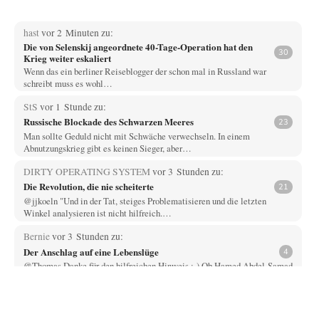
hast
vor 2 Minuten zu:
Die von Selenskij angeordnete 40-Tage-Operation hat den
30
Krieg weiter eskaliert
Wenn das ein berliner Reiseblogger der schon mal in Russland war
schreibt muss es wohl…
StS
vor 1 Stunde zu:
Russische Blockade des Schwarzen Meeres
23
Man sollte Geduld nicht mit Schwäche verwechseln. In einem
Abnutzungskrieg gibt es keinen Sieger, aber…
DIRTY OPERATING SYSTEM
vor 3 Stunden zu:
Die Revolution, die nie scheiterte
21
@jjkoeln "Und in der Tat, steiges Problematisieren und die letzten
Winkel analysieren ist nicht hilfreich.…
Bernie
vor 3 Stunden zu:
Der Anschlag auf eine Lebenslüge
4
@Thomas Danke für den hilfreichen Hinweis ;-) Ob Hamed Abdel-Samad
seine Thesen von Ex-US-Präsident Bush…
Klau-Die
vor 3 Stunden zu:
Helmut Schelsky – Der Mann, der den Marxismus überlebte
27