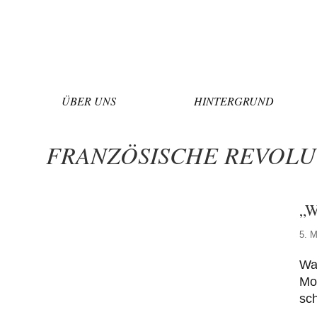
Zum
Inhalt
springen
ÜBER UNS
HINTERGRUND
FRANZÖSISCHE REVOLU
„W
5. M
Wa
Mo
sch