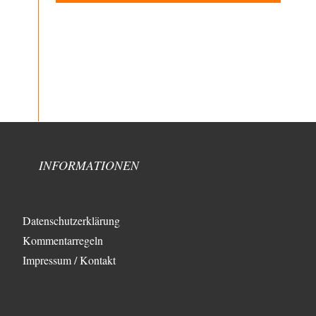
Deutschen Justiz nach Kriegsende! Und es hätte auch
keine…
ratzefatz
vor 3 Stunden zu:
Klimalüge und Klimadiktatur?
103
Es gibt genau zwei Faktoren, die für unser Klima
(eigentlich: die Klimata der verschiedenen
Klimazonen)…
garno
vor 4 Stunden zu:
Absurde Debatte um Ceuta-„Invasion“ durch
26
Marokko vertieft EU-Spaltung
Das ist der Irrtum: Der "Despot" bekommt von uns
INFORMATIONEN
nichts "geschenkt", sondern er wird bezahlt…
arth_
vor 4 Stunden zu:
Sollte Bundeswehrwerbung verboten werden?
33
Datenschutzerklärung
Nr. 6 halte ich für thematisch verfehlt. Unabhängig
davon wie man zu Saudibarbarien oder der…
Kommentarregeln
W. Heines
vor 4 Stunden zu:
Impressum / Kontakt
Junglöwen des Kalifats
3
Vielen Dank an die Autoren des Artikels dafür, daß sie
die Situation einer Ethnie beleuchten,…