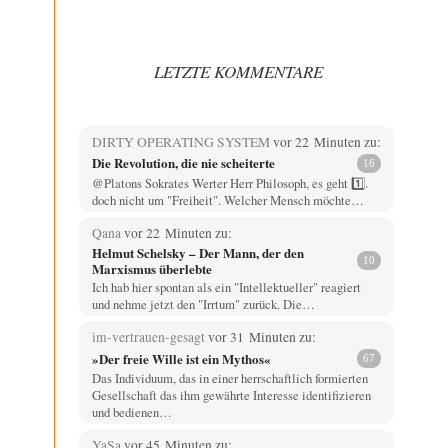
LETZTE KOMMENTARE
DIRTY OPERATING SYSTEM
vor 22 Minuten zu:
Die Revolution, die nie scheiterte
16
@Platons Sokrates Werter Herr Philosoph, es geht 1️⃣.
doch nicht um "Freiheit". Welcher Mensch möchte…
Qana
vor 22 Minuten zu:
Helmut Schelsky – Der Mann, der den
10
Marxismus überlebte
Ich hab hier spontan als ein "Intellektueller" reagiert
und nehme jetzt den "Irrtum" zurück. Die…
im-vertrauen-gesagt
vor 31 Minuten zu:
»Der freie Wille ist ein Mythos«
67
Das Individuum, das in einer herrschaftlich formierten
Gesellschaft das ihm gewährte Interesse identifizieren
und bedienen…
YaSa
vor 45 Minuten zu: