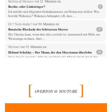
Bettina di Monaco
vor 21 Minuten zu:
Rechts- oder Linksträger?
6
Ich möchte mal folgenden Gedankenansatz zur Diskussion stellen: Was
bewirkt Wokeness? Wokeness behauptet z.B. dass…
EU? Nein danke!
vor 50 Minuten zu:
Russische Blockade des Schwarzen Meeres
27
Die Ukraine kann, wenn dort alles zerstört ist, immernoch mit Hilfe aus
Westeuropa rechnen. Aber…
Michael
vor 52 Minuten zu:
Helmut Schelsky – Der Mann, der den Marxismus überlebte
30
Trotz ihrer Lautstärke, fällt die intellektuelle Mittelschicht durch ihre
Machtlosigkeit auf. Viel Theater, wenig Einfluss.
epikur
vor 56 Minuten zu:
»Der freie Wille ist ein Mythos«
71
Herr Erdmann spricht von "Moral und Ethik" und ist in seinem Herzen
doch ein typisch…
OVERTON @ YOUTUBE
DIRTY OPERATING SYSTEM
vor 1 Stunde zu:
Wie arm sind wir, Herr Schneider?
19
@AeaP Vor der "Wende" 1989/90 gab es im Wertewesten schon eine
Wende, die "geistig-moralische Wende"…