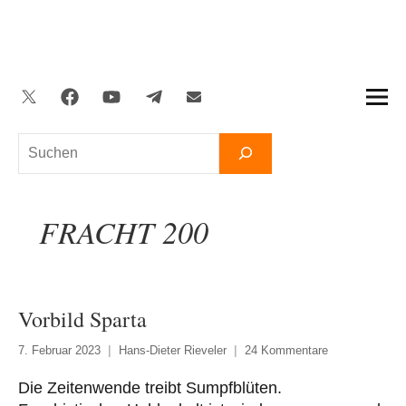
Zum
Inhalt
springen
Twitter
Facebook
YouTube
Telegram
Newsletter
Suchen
FRACHT 200
Vorbild Sparta
7. Februar 2023
Hans-Dieter Rieveler
24 Kommentare
Die Zeitenwende treibt Sumpfblüten.