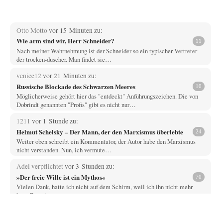
Otto Motto
vor 15 Minuten zu:
Wie arm sind wir, Herr Schneider?
11
Nach meiner Wahrnehmung ist der Schneider so ein typischer Vertreter
der trocken-duscher. Man findet sie…
venice12
vor 21 Minuten zu:
Russische Blockade des Schwarzen Meeres
10
Möglicherweise gehört hier das "entdeckt" Anführungszeichen. Die von
Dobrindt genannten "Profis" gibt es nicht nur…
1211
vor 1 Stunde zu:
Helmut Schelsky – Der Mann, der den Marxismus überlebte
24
Weiter oben schreibt ein Kommentator, der Autor habe den Marxismus
nicht verstanden. Nun, ich vermute…
Adel verpflichtet
vor 3 Stunden zu:
»Der freie Wille ist ein Mythos«
70
Vielen Dank, hatte ich nicht auf dem Schirm, weil ich ihn nicht mehr
lese. Beweist…
Wallenstein
vor 5 Stunden zu:
Die Revolution, die nie scheiterte
19