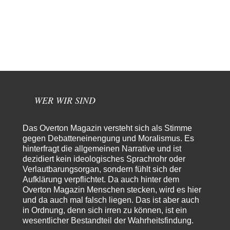
YaSa
vor 7 Stunden zu:
Dissonanzen
1
Kleine Korrektur: Anders als Moshe Zuckermann schildet gab es in den
1960er und 1970er Jahren…
Wolfgang Wirth
vor 8 Stunden zu:
Entkernen, Umfunktionieren und (feindlich) Übernehmen
48
@Froschhaut Vielen Dank für Ihre freundlichen Worte. Ich nehme an,
dass ich dass stellvertretend auch…
WER WIR SIND
Götz
vor 8 Stunden zu:
From Field to Glass – Bio hochprozentig
5
Das Overton Magazin versteht sich als Stimme
Jetzt gib hier mal nicht den Beckmesser. Die meinen das doch gar nicht
so -…
gegen Debatteneinengung und Moralismus. Es
hinterfragt die allgemeinen Narrative und ist
Frank Herbert
vor 8 Stunden zu:
dezidiert kein ideologisches Sprachrohr oder
Urteil des Bundesverwaltungsgerichts zur ewigen
Verlautbarungsorgan, sondern fühlt sich der
33
Geheimhaltung
Aufklärung verpflichtet. Da auch hinter dem
Es gab überhaupt KEINE Entnazifizierung der Deutschen Justiz nach
Overton Magazin Menschen stecken, wird es hier
Kriegsende! Und es hätte auch keine…
und da auch mal falsch liegen. Das ist aber auch
ratzefatz
vor 9 Stunden zu:
in Ordnung, denn sich irren zu können, ist ein
Klimalüge und Klimadiktatur?
wesentlicher Bestandteil der Wahrheitsfindung.
47
Es gibt genau zwei Faktoren, die für unser Klima (eigentlich: die Klimata