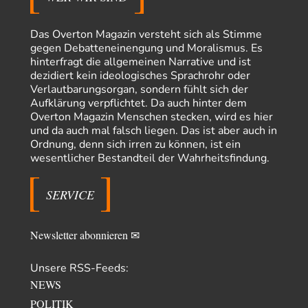
El-G
vor 15 Stunden zu:
US-Außenministerium: Kuba ist „weniger ein Nationalstaat
32
als eine allumfassende Geheimdienst- und
Das Overton Magazin versteht sich als Stimme
Subversionsoperation
Gut, dass Sie »Schande« geschrieben haben und nicht „Scheitern“, denn
gegen Debatteneinengung und Moralismus. Es
das war und ist es…
hinterfragt die allgemeinen Narrative und ist
dezidiert kein ideologisches Sprachrohr oder
Modulation
vor 15 Stunden zu:
Verlautbarungsorgan, sondern fühlt sich der
From Field to Glass – Bio hochprozentig
6
Aufklärung verpflichtet. Da auch hinter dem
statt Kaffeefahrten in die Lüneburger Heide bald Einschiffungen ab
Overton Magazin Menschen stecken, wird es hier
Ostende zur Abfüllung mit Whiksy samt…
und da auch mal falsch liegen. Das ist aber auch in
Stefan M
vor 17 Stunden zu:
Ordnung, denn sich irren zu können, ist ein
Masseninvasion von Ceuta: Ein organisierter Angriff
2
wesentlicher Bestandteil der Wahrheitsfindung.
Ja ja, das ist der Fluch der schönen neuen Smartphone-Zeit. Einer ruft und
Zehntausende dackeln…
SERVICE
Schattenland
vor 21 Stunden zu:
Unkabarettistische Anstalten
1
Dem schließe ich mich 100 pro an - das deutsche politische Kabarett ist
Newsletter abonnieren ✉
tot (Lisa…
YaSa
vor 22 Stunden zu:
Unsere RSS-Feeds:
Dissonanzen
1
NEWS
Kleine Korrektur: Anders als Moshe Zuckermann schildet gab es in den
POLITIK
1960er und 1970er Jahren…