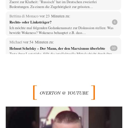
Zuerst zur Klarheit: "Russisch" hat im Deutschen zweierlei
Bedeutungen. Zu einem die Zugehörigkeit zur grössten…
Bettina di Monaco
vor 23 Minuten zu:
Rechts- oder Linksträger?
6
Ich möchte mal folgenden Gedankenansatz zur Diskussion stellen: Was
bewirkt Wokeness? Wokeness behauptet z.B. dass…
Michael
vor 54 Minuten zu:
Helmut Schelsky – Der Mann, der den Marxismus überlebte
30
Trotz ihrer Lautstärke, fällt die intellektuelle Mittelschicht durch ihre
Machtlosigkeit auf. Viel Theater, wenig Einfluss.
epikur
vor 58 Minuten zu:
»Der freie Wille ist ein Mythos«
71
Herr Erdmann spricht von "Moral und Ethik" und ist in seinem Herzen
doch ein typisch…
OVERTON @ YOUTUBE
DIRTY OPERATING SYSTEM
vor 1 Stunde zu:
Wie arm sind wir, Herr Schneider?
19
@AeaP Vor der "Wende" 1989/90 gab es im Wertewesten schon eine
Wende, die "geistig-moralische Wende"…
emil
vor 3 Stunden zu:
Absurde Debatte um Ceuta-„Invasion“ durch Marokko