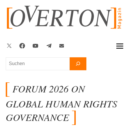
Zum
Inhalt
springen
Twitter
Facebook
YouTube
Telegram
Newsletter
Suchen
FORUM 2026 ON
GLOBAL HUMAN RIGHTS
GOVERNANCE