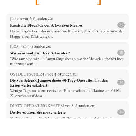
jjkoeln
vor 3 Stunden zu:
Russische Blockade des Schwarzen Meeres
24
Die witzigste Form der ukrainischen Klage ist, dass Schiffe, die unter der
Flagge eines Drittstaates…
PRO1
vor 4 Stunden zu:
Wie arm sind wir, Herr Schneider?
16
"Wie arm sind wir,... " Armut fängt dort an, wo der Mensch aufgehört hat,
nachzudenken!…
OSTDEUTSCHER47
vor 4 Stunden zu:
Die von Selenskij angeordnete 40-Tage-Operation hat den
34
Krieg weiter eskaliert
Wenige Tage nach dem russischen Einmarsch in die Ukraine, am 04.03.
22, erschien auf dem…
DIRTY OPERATING SYSTEM
vor 8 Stunden zu:
Die Revolution, die nie scheiterte
21
@jjkoeln "Und in der Tat, steiges Problematisieren und die letzten
Winkel analysieren ist nicht hilfreich.…
Bernie
vor 8 Stunden zu: