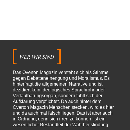
Modulation
vor 10 Stunden zu:
From Field to Glass – Bio hochprozentig
6
statt Kaffeefahrten in die Lüneburger Heide bald Einschiffungen ab
Ostende zur Abfüllung mit Whiksy samt…
Stefan M
vor 12 Stunden zu:
Masseninvasion von Ceuta: Ein organisierter Angriff
3
Ja ja, das ist der Fluch der schönen neuen Smartphone-Zeit. Einer ruft und
Zehntausende dackeln…
WER WIR SIND
Adel verpflichtet
vor 14 Stunden zu:
»Der freie Wille ist ein Mythos«
70
Vielen Dank, hatte ich nicht auf dem Schirm, weil ich ihn nicht mehr
Das Overton Magazin versteht sich als Stimme
lese. Beweist…
gegen Debatteneinengung und Moralismus. Es
hinterfragt die allgemeinen Narrative und ist
garno
vor 16 Stunden zu:
dezidiert kein ideologisches Sprachrohr oder
Absurde Debatte um Ceuta-„Invasion“ durch Marokko
28
Verlautbarungsorgan, sondern fühlt sich der
vertieft EU-Spaltung
Aufklärung verpflichtet. Da auch hinter dem
Gratuliere, du hast erkannt wer hier der Bösewicht ist. Dann kann es ja
gar nicht…
Overton Magazin Menschen stecken, wird es hier
und da auch mal falsch liegen. Das ist aber auch
Schattenland
vor 17 Stunden zu:
in Ordnung, denn sich irren zu können, ist ein
Unkabarettistische Anstalten
1
wesentlicher Bestandteil der Wahrheitsfindung.
Dem schließe ich mich 100 pro an - das deutsche politische Kabarett ist