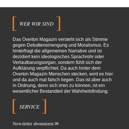
74
maßgeblich unterstützt?
Ich tippe auf die Ukros. Für solche James Bond-Aktionen ist der VS zu
tappsig. Bei…
WER WIR SIND
sylvain
vor 18 Stunden zu:
Rechts- oder Linksträger?
41
Danke für den Link. Ich vertraue ja der Wissenschaft, wissen Sie? Und da
Das Overton Magazin versteht sich als Stimme
ist es…
gegen Debatteneinengung und Moralismus. Es
Theo Noestonto
vor 21 Stunden zu:
hinterfragt die allgemeinen Narrative und ist
Die Westbank in New York
6
dezidiert kein ideologisches Sprachrohr oder
"Das hielt Amerika nicht davon ab, Afghanistan zu besetzen, die
Verlautbarungsorgan, sondern fühlt sich der
Gesellschaft umzubauen, den Drogenanbau zu…
Aufklärung verpflichtet. Da auch hinter dem
Overton Magazin Menschen stecken, wird es hier
AeaP
vor 22 Stunden zu:
und da auch mal falsch liegen. Das ist aber auch
Absurde Debatte um Ceuta-„Invasion“ durch Marokko vertieft
5
in Ordnung, denn sich irren zu können, ist ein
EU-Spaltung
wesentlicher Bestandteil der Wahrheitsfindung.
Jetzt versuchen "interessierte Kreise" Georg Restle fertigzumachen, der
in der Ceuta-Angelegenheit von einem "US-israelisch-marokkanischen
Bündnis"…
SERVICE
Theo Noestonto
vor 23 Stunden zu:
Russische Blockade des Schwarzen Meeres
36
"Ohne tragfähige Argumentation wirds wohl eher nix mit dem
Newsletter abonnieren ✉
„mainstraem näherbringen“…" Natürlich nicht! Da haben…