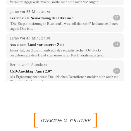
Vernichtungsgewalt macht, sollte man sich auch vor Augen…
garno
vor 33 Minuten zu:
Territoriale Neuordnung der Ukraine?
37
"Die Entputinisierung in Russland", was soll das sein? Ich kann es Ihnen
sagen: Das ist…
garno
vor 45 Minuten zu:
Aus einem Land vor unserer Zeit
24
In der Tat, der Zusammenbruch des sozialistischen Ostblocks
beschleunigte den Trend zum unsozialen Neoliberalismus (und…
Bernie
vor 1 Stunde zu:
CSD-Anschlag: Amri 2.0?
14
Als Ergänzung noch was: Die üblichen Betroffenen melden sich auch zu
Wort, aber leider werden…
Jasmina
vor 2 Stunden zu:
Wien, die heißeste Stadt
38
Genau! Und was natürlich dazu kommt sind die überbordenden
Rechenzentren! Heute muss ja jeder wegen…
Klau-Die
vor 2 Stunden zu:
OVERTON @ YOUTUBE
Statt Dunkelflaute eher Hitze-Blackout wegen
71
Kühlwassermangel für Atomkraft